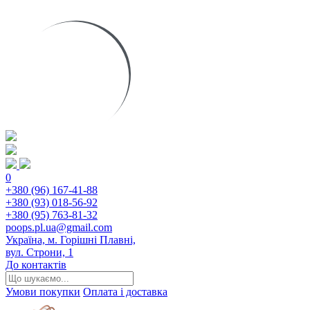
0
+380 (96) 167-41-88
+380 (93) 018-56-92
+380 (95) 763-81-32
poops.pl.ua@gmail.com
Україна, м. Горішні Плавні,
вул. Строни, 1
До контактів
Умови покупки
Оплата і доставка