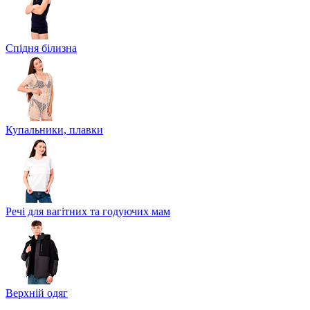
Спідня білизна
Купальники, плавки
Речі для вагітних та годуючих мам
Верхній одяг