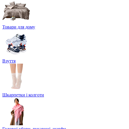
Товари для дому
Взуття
Шкарпетки і колготи
Головні убори, рукавиці, шарфи