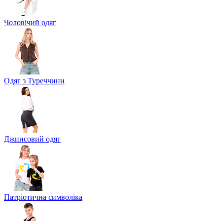
Чоловічий одяг
Одяг з Туреччини
Джинсовий одяг
Патріотична символіка