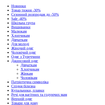
Новинки
Товар тижня -30%
Сезонний розпродаж до -50%
Sale -40%
Шкільна група
Вишиванки
Малюкам
Хлопчикам
Дівчаткам
Для молоді
Жіночий одяг
Чоловічий одяг
Одяг з Туреччини
Джинсовий одяг
Дівчаткам
Хлопчикам
Жінкам
Чоловікам
Патріотична символіка
Спідня білизна
Купальники, плавки
Речі для вагітних та годуючих мам
Верхній одяг
Товари для дому