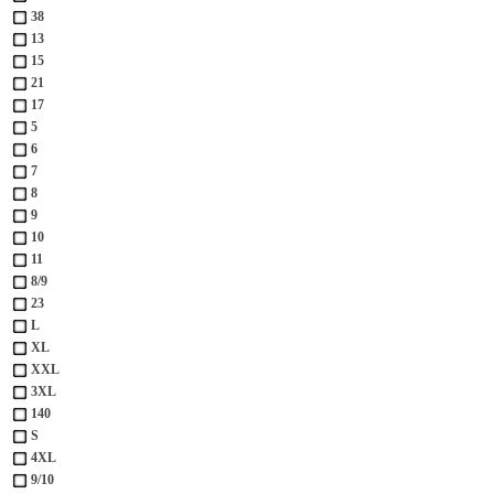
38
13
15
21
17
5
6
7
8
9
10
11
8/9
23
L
XL
XXL
3XL
140
S
4XL
9/10