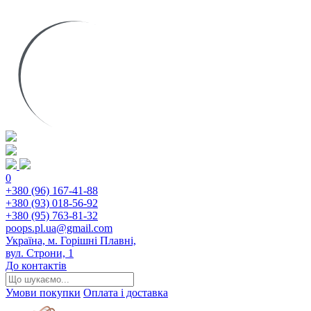
0
+380 (96) 167-41-88
+380 (93) 018-56-92
+380 (95) 763-81-32
poops.pl.ua@gmail.com
Україна, м. Горішні Плавні,
вул. Строни, 1
До контактів
Умови покупки
Оплата і доставка