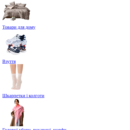
Товари для дому
Взуття
Шкарпетки і колготи
Головні убори, рукавиці, шарфи