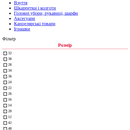
Взуття
Шкарпетки і колготи
Головні убори, рукавиці, шарфи
Аксесуари
Канцелярські товари
Іграшки
Фільтр
Розмір
32
30
28
34
36
24
22
26
16
14
20
12
42
40