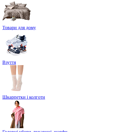
Товари для дому
Взуття
Шкарпетки і колготи
Головні убори, рукавиці, шарфи