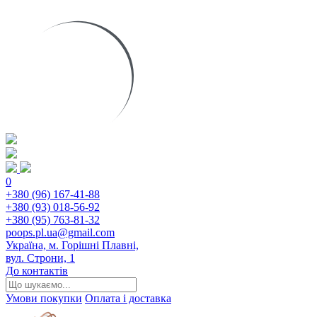
0
+380 (96) 167-41-88
+380 (93) 018-56-92
+380 (95) 763-81-32
poops.pl.ua@gmail.com
Україна, м. Горішні Плавні,
вул. Строни, 1
До контактів
Умови покупки
Оплата і доставка