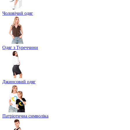
Чоловічий одяг
Одяг з Туреччини
Джинсовий одяг
Патріотична символіка