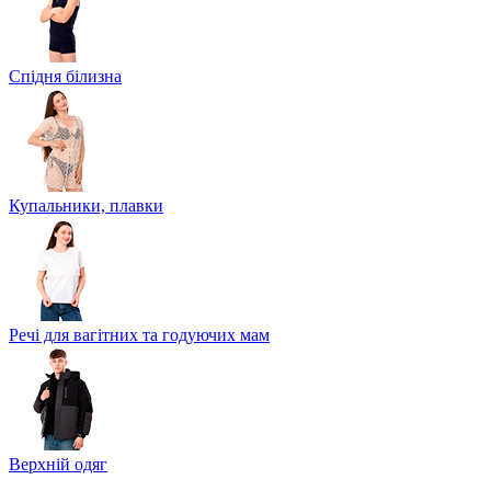
Спідня білизна
Купальники, плавки
Речі для вагітних та годуючих мам
Верхній одяг