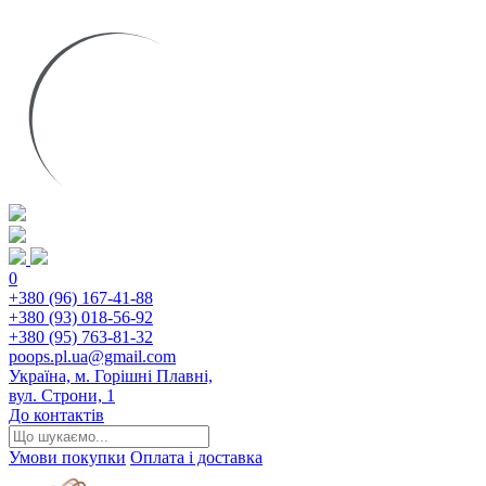
0
+380 (96) 167-41-88
+380 (93) 018-56-92
+380 (95) 763-81-32
poops.pl.ua@gmail.com
Україна, м. Горішні Плавні,
вул. Строни, 1
До контактів
Умови покупки
Оплата і доставка