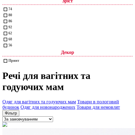
Зріст
74
80
86
92
62
68
56
Декор
Принт
Речі для вагітних та
годуючих мам
Одяг для вагітних та годуючих мам
Товари в пологовий
будинок
Одяг для новонароджених
Товари для немовлят
Фільтр