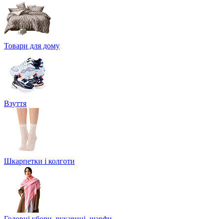
Товари для дому
Взуття
Шкарпетки і колготи
Головні убори, рукавиці, шарфи