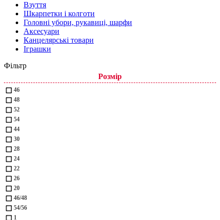
Взуття
Шкарпетки і колготи
Головні убори, рукавиці, шарфи
Аксесуари
Канцелярські товари
Іграшки
Фільтр
Розмір
46
48
52
54
44
30
28
24
22
26
20
46/48
54/56
1