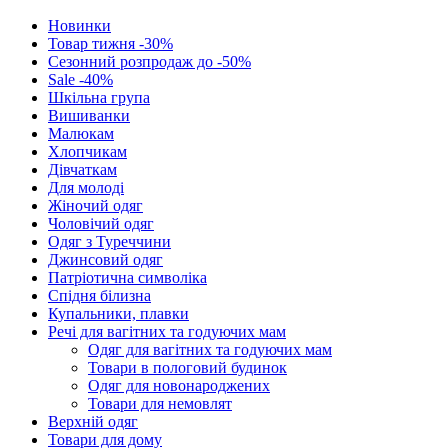
Новинки
Товар тижня -30%
Сезонний розпродаж до -50%
Sale -40%
Шкільна група
Вишиванки
Малюкам
Хлопчикам
Дівчаткам
Для молоді
Жіночий одяг
Чоловічий одяг
Одяг з Туреччини
Джинсовий одяг
Патріотична символіка
Спідня білизна
Купальники, плавки
Речі для вагітних та годуючих мам
Одяг для вагітних та годуючих мам
Товари в пологовий будинок
Одяг для новонароджених
Товари для немовлят
Верхній одяг
Товари для дому