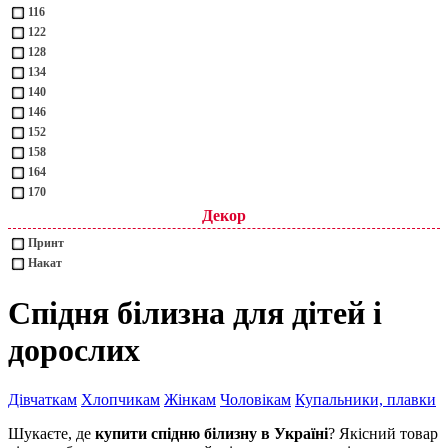
116
122
128
134
140
146
152
158
164
170
Декор
Принт
Накат
Спідня білизна для дітей і
дорослих
Дівчаткам
Хлопчикам
Жінкам
Чоловікам
Купальники, плавки
Шукаєте, де
купити спідню білизну в Україні
? Якісний товар