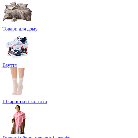
Товари для дому
Взуття
Шкарпетки і колготи
Головні убори, рукавиці, шарфи