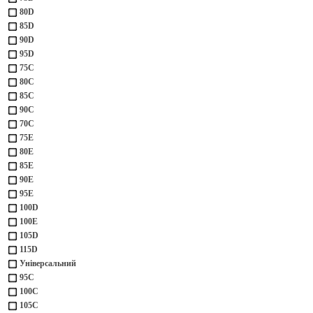
80D
85D
90D
95D
75С
80С
85С
90С
70С
75Е
80Е
85Е
90Е
95Е
100D
100Е
105D
115D
Універсальний
95С
100С
105С