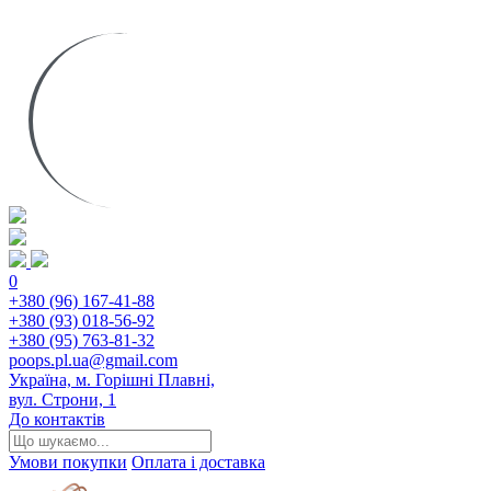
0
+380 (96) 167-41-88
+380 (93) 018-56-92
+380 (95) 763-81-32
poops.pl.ua@gmail.com
Україна, м. Горішні Плавні,
вул. Строни, 1
До контактів
Умови покупки
Оплата і доставка