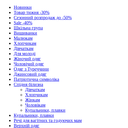
Новинки
Товар тижня -30%
Сезонний розпродаж до -50%
Sale -40%
Шкільна група
Вишиванки
Малюкам
Хлопчикам
Дівчаткам
Для молоді
Жіночий одяг
Чоловічий одяг
Одяг з Туреччини
Джинсовий одяг
Патріотична символіка
Спідня білизна
Дівчаткам
Хлопчикам
Жінкам
Чоловікам
Купальники, плавки
Купальники, плавки
Речі для вагітних та годуючих мам
Верхній одяг