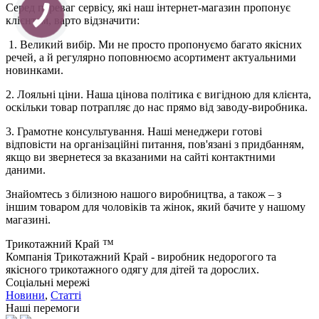
Серед переваг сервісу, які наш інтернет-магазин пропонує
клієнтам, варто відзначити:
1. Великий вибір. Ми не просто пропонуємо багато якісних
речей, а й регулярно поповнюємо асортимент актуальними
новинками.
2. Лояльні ціни. Наша цінова політика є вигідною для клієнта,
оскільки товар потрапляє до нас прямо від заводу-виробника.
3. Грамотне консультування. Наші менеджери готові
відповісти на організаційні питання, пов'язані з придбанням,
якщо ви звернетеся за вказаними на сайті контактними
даними.
Знайомтесь з білизною нашого виробництва, а також – з
іншим товаром для чоловіків та жінок, який бачите у нашому
магазині.
Трикотажний Край ™
Компанія Трикотажний Край - виробник недорогого та
якісного трикотажного одягу для дітей та дорослих.
Соціальні мережі
Новини
,
Статті
Наші перемоги