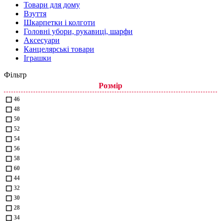
Товари для дому
Взуття
Шкарпетки і колготи
Головні убори, рукавиці, шарфи
Аксесуари
Канцелярські товари
Іграшки
Фільтр
Розмір
46
48
50
52
54
56
58
60
44
32
30
28
34