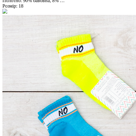
Полотно:
90% бавовна, 8% …
Розмір:
18