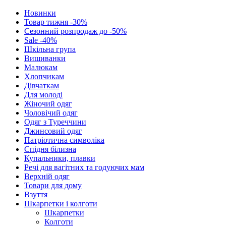
Новинки
Товар тижня -30%
Сезонний розпродаж до -50%
Sale -40%
Шкільна група
Вишиванки
Малюкам
Хлопчикам
Дівчаткам
Для молоді
Жіночий одяг
Чоловічий одяг
Одяг з Туреччини
Джинсовий одяг
Патріотична символіка
Спідня білизна
Купальники, плавки
Речі для вагітних та годуючих мам
Верхній одяг
Товари для дому
Взуття
Шкарпетки і колготи
Шкарпетки
Колготи