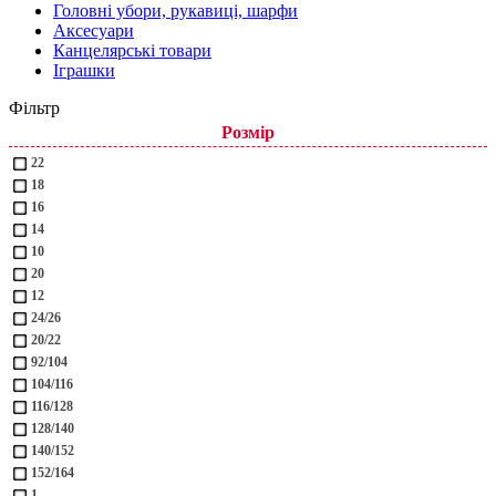
Головні убори, рукавиці, шарфи
Аксесуари
Канцелярські товари
Іграшки
Фільтр
Розмір
22
18
16
14
10
20
12
24/26
20/22
92/104
104/116
116/128
128/140
140/152
152/164
1