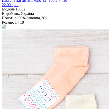
Шкарпетки дитячі короткі "Sport" (літо)
22.00 грн.
Модель:
18082
Виробник:
Україна
Полотно:
90% бавовна, 8% …
Розмір:
14-18