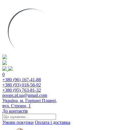
0
+380 (96) 167-41-88
+380 (93) 018-56-92
+380 (95) 763-81-32
poops.pl.ua@gmail.com
Україна, м. Горішні Плавні,
вул. Строни, 1
До контактів
Умови покупки
Оплата і доставка