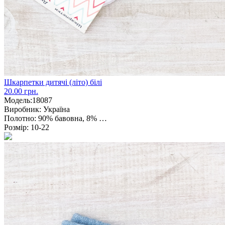
Шкарпетки дитячі (літо) білі
20.00 грн.
Модель:
18087
Виробник:
Україна
Полотно:
90% бавовна, 8% …
Розмір:
10-22