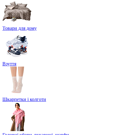
Товари для дому
Взуття
Шкарпетки і колготи
Головні убори, рукавиці, шарфи