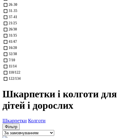
26-30
31-35
37-41
21/25
26/30
31/35
41/47
16/20
32/38
7/10
11/14
110/122
122/134
Шкарпетки і колготи для
дітей і дорослих
Шкарпетки
Колготи
Фільтр