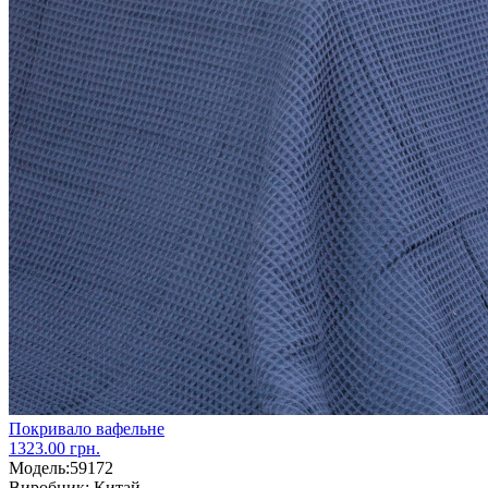
Покривало вафельне
1323.00 грн.
Модель:
59172
Виробник:
Китай