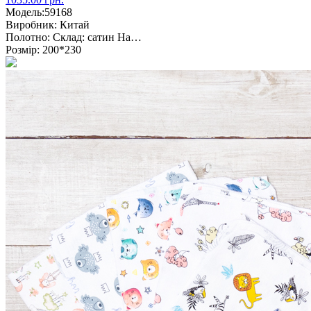
Модель:
59168
Виробник:
Китай
Полотно:
Склад: сатин На…
Розмір:
200*230