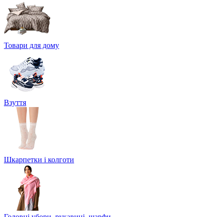
Товари для дому
Взуття
Шкарпетки і колготи
Головні убори, рукавиці, шарфи