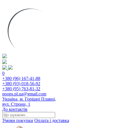
0
+380 (96) 167-41-88
+380 (93) 018-56-92
+380 (95) 763-81-32
poops.pl.ua@gmail.com
Україна, м. Горішні Плавні,
вул. Строни, 1
До контактів
Умови покупки
Оплата і доставка