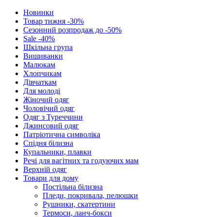
Новинки
Товар тижня -30%
Сезонний розпродаж до -50%
Sale -40%
Шкільна група
Вишиванки
Малюкам
Хлопчикам
Дівчаткам
Для молоді
Жіночий одяг
Чоловічий одяг
Одяг з Туреччини
Джинсовий одяг
Патріотична символіка
Спідня білизна
Купальники, плавки
Речі для вагітних та годуючих мам
Верхній одяг
Товари для дому
Постільна білизна
Пледи, покривала, пелюшки
Рушники, скатертини
Термоси, ланч-бокси