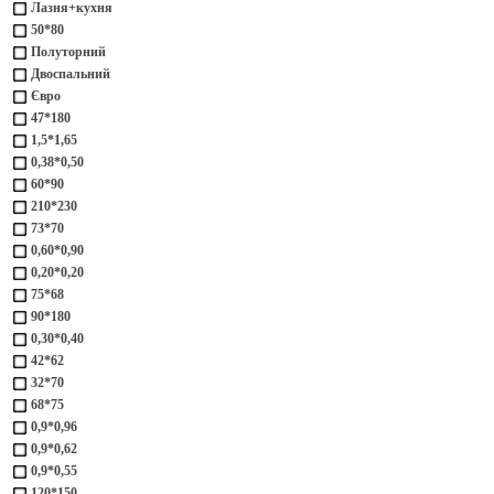
Лазня+кухня
50*80
Полуторний
Двоспальний
Євро
47*180
1,5*1,65
0,38*0,50
60*90
210*230
73*70
0,60*0,90
0,20*0,20
75*68
90*180
0,30*0,40
42*62
32*70
68*75
0,9*0,96
0,9*0,62
0,9*0,55
120*150