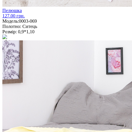
Пелюшка
127.00 грн.
Модель:
0003-069
Полотно:
Ситець
Розмір:
0,9*1,10