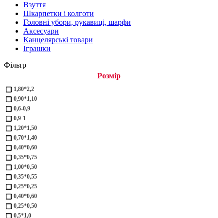
Взуття
Шкарпетки і колготи
Головні убори, рукавиці, шарфи
Аксесуари
Канцелярські товари
Іграшки
Фільтр
Розмір
1,80*2,2
0,90*1,10
0,6-0,9
0,9-1
1,20*1,50
0,70*1,40
0,40*0,60
0,35*0,75
1,00*0,50
0,35*0,55
0,25*0,25
0,40*0,60
0,25*0,50
0,5*1,0