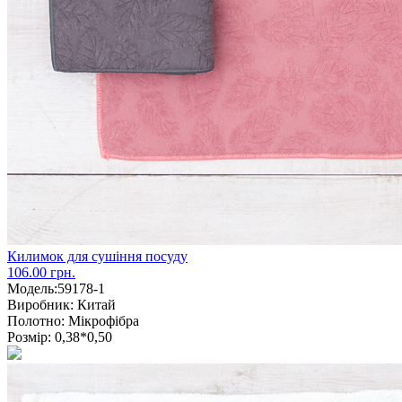
Килимок для сушіння посуду
106.00 грн.
Модель:
59178-1
Виробник:
Китай
Полотно:
Мікрофібра
Розмір:
0,38*0,50