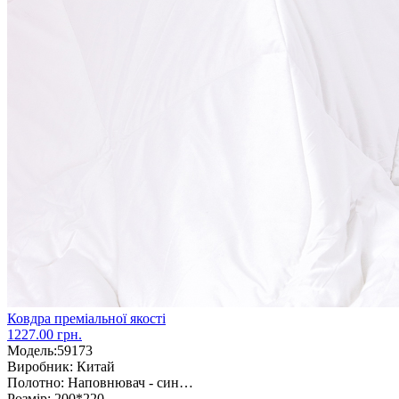
Ковдра преміальної якості
1227.00 грн.
Модель:
59173
Виробник:
Китай
Полотно:
Наповнювач - син…
Розмір:
200*220