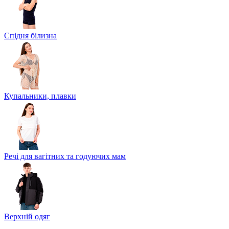
Спідня білизна
Купальники, плавки
Речі для вагітних та годуючих мам
Верхній одяг