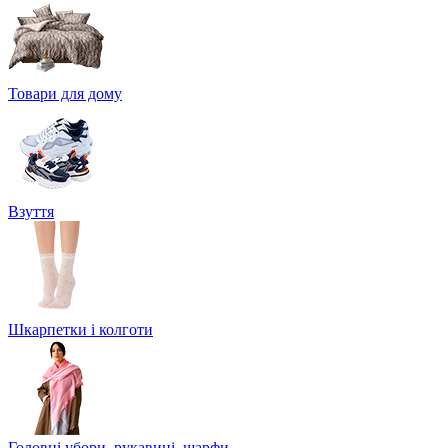
Товари для дому
Взуття
Шкарпетки і колготи
Головні убори, рукавиці, шарфи