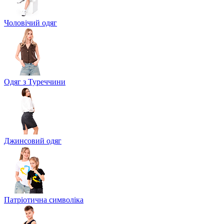
Чоловічий одяг
Одяг з Туреччини
Джинсовий одяг
Патріотична символіка