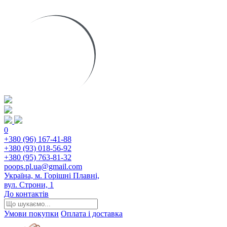
0
+380 (96) 167-41-88
+380 (93) 018-56-92
+380 (95) 763-81-32
poops.pl.ua@gmail.com
Україна, м. Горішні Плавні,
вул. Строни, 1
До контактів
Умови покупки
Оплата і доставка