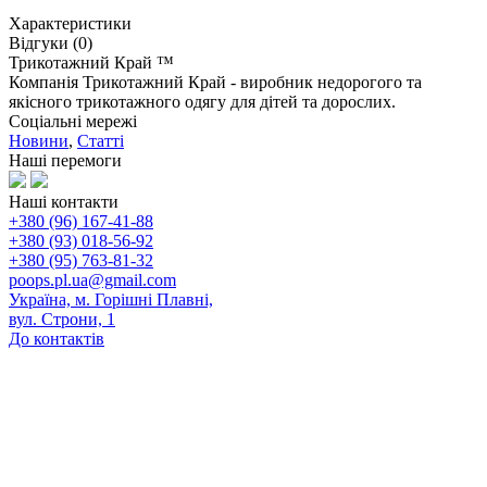
Характеристики
Відгуки (0)
Трикотажний Край ™
Компанія Трикотажний Край - виробник недорогого та
якісного трикотажного одягу для дітей та дорослих.
Соціальні мережі
Новини
,
Статті
Наші перемоги
Наші контакти
+380 (96) 167-41-88
+380 (93) 018-56-92
+380 (95) 763-81-32
poops.pl.ua@gmail.com
Україна, м. Горішні Плавні,
вул. Строни, 1
До контактів