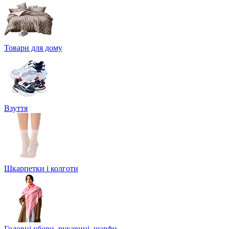
Товари для дому
Взуття
Шкарпетки і колготи
Головні убори, рукавиці, шарфи