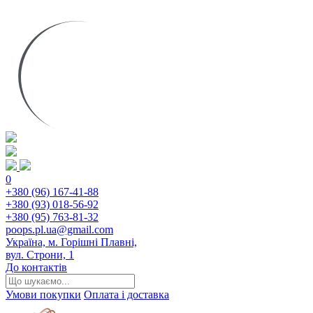
0
+380 (96) 167-41-88
+380 (93) 018-56-92
+380 (95) 763-81-32
poops.pl.ua@gmail.com
Україна, м. Горішні Плавні,
вул. Строни, 1
До контактів
Умови покупки
Оплата і доставка