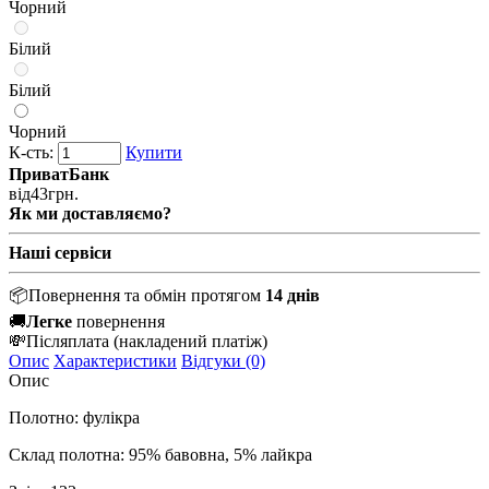
Чорний
Білий
Білий
Чорний
К-сть:
Купити
ПриватБанк
від
43
грн.
Як ми доставляємо?
Наші сервіси
📦
Повернення та обмін протягом
14 днів
🚚
Легке
повернення
💸
Післяплата
(накладений платіж)
Опис
Характеристики
Відгуки (0)
Опис
Полотно: фулікра
Склад полотна: 95% бавовна, 5% лайкра