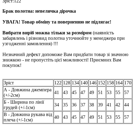
Зріст:122
Брак
полотна: невеличка дірочка
УВАГА! Товар обміну та поверненню не підлягає!
Вибрати виріб можна тільки за розміром
(наявність
забарвлень і різновид полотна уточнюйте у менеджера при
узгодженні замовлення) !!!
Незначний дефект допоможе Вам придбати товар зі значною
знижкою - не пропустіть цієї можливості! Приємних Вам
покупок!
Зріст
122
128
134
140
146
152
158
164
170
А - Довжина джемпера
41
43
45
47
49
51
53
55
57
(+/-2см)
Б - Ширина по лінії
34
35
36
37
38
39
41
42
44
грудей (+/-1см)
В - Довжина рукава від
40
43
45
47
49
51
53
55
57
плеча (+/-1см)