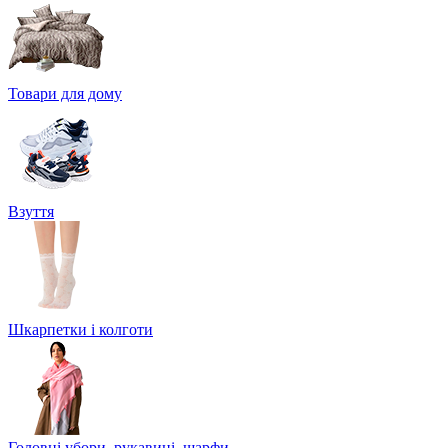
Товари для дому
Взуття
Шкарпетки і колготи
Головні убори, рукавиці, шарфи