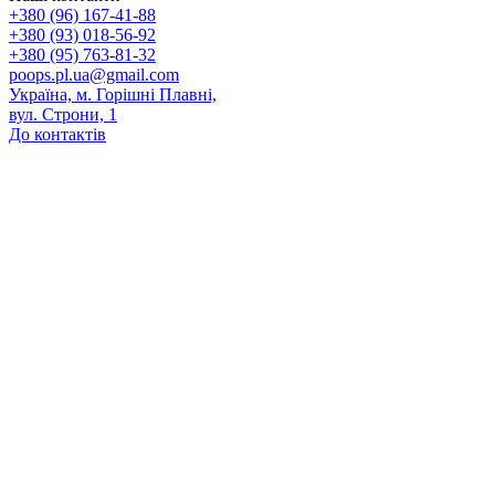
+380 (96) 167-41-88
+380 (93) 018-56-92
+380 (95) 763-81-32
poops.pl.ua@gmail.com
Україна, м. Горішні Плавні,
вул. Строни, 1
До контактів