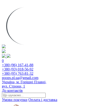
0
+380 (96) 167-41-88
+380 (93) 018-56-92
+380 (95) 763-81-32
poops.pl.ua@gmail.com
Україна, м. Горішні Плавні,
вул. Строни, 1
До контактів
Умови покупки
Оплата і доставка