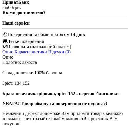
ПриватБанк
від
60
грн.
Як ми доставляємо?
Наші сервіси
📦
Повернення та обмін протягом
14 днів
🚚
Легке
повернення
💸
Післяплата
(накладений платіж)
Опис
Характеристики
Відгуки (0)
Опис
Полотно: лакоста
Склад полотна: 100% бавовна
Зріст:
134,152
Брак: невеличка дірочка, зріст 152 - перекос блискавки
УВАГА! Товар обміну та поверненню не підлягає!
Незначний дефект допоможе Вам придбати товар з великою
знажкою – не втрачайте такої можливості! Приємних Вам
покупок!