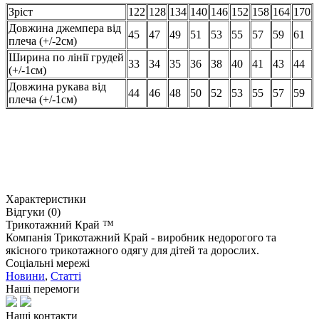
Зріст
122
128
134
140
146
152
158
164
170
Довжина джемпера від
45
47
49
51
53
55
57
59
61
плеча (+/-2см)
Ширина по лінії грудей
33
34
35
36
38
40
41
43
44
(+/-1см)
Довжина рукава від
44
46
48
50
52
53
55
57
59
плеча (+/-1см)
Характеристики
Відгуки (0)
Трикотажний Край ™
Компанія Трикотажний Край - виробник недорогого та
якісного трикотажного одягу для дітей та дорослих.
Соціальні мережі
Новини
,
Статті
Наші перемоги
Наші контакти