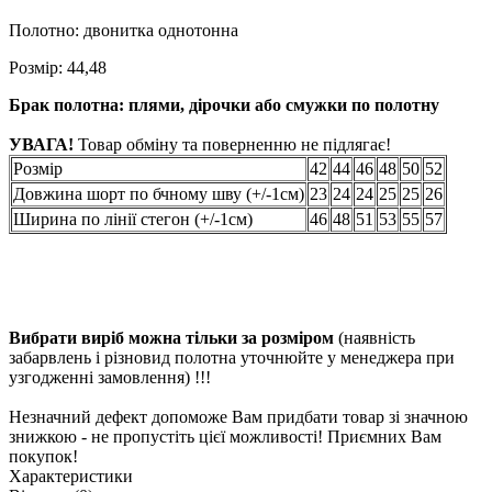
Полотно: двонитка однотонна
Розмір: 44,48
Брак полотна: плями, дірочки або смужки по полотну
УВАГА!
Товар обміну та поверненню не підлягає!
Розмір
42
44
46
48
50
52
Довжина шорт по бчному шву (+/-1см)
23
24
24
25
25
26
Ширина по лінії стегон (+/-1см)
46
48
51
53
55
57
Вибрати виріб можна тільки за розміром
(наявність
забарвлень і різновид полотна уточнюйте у менеджера при
узгодженні замовлення) !!!
Незначний дефект допоможе Вам придбати товар зі значною
знижкою - не пропустіть цієї можливості! Приємних Вам
покупок!
Характеристики