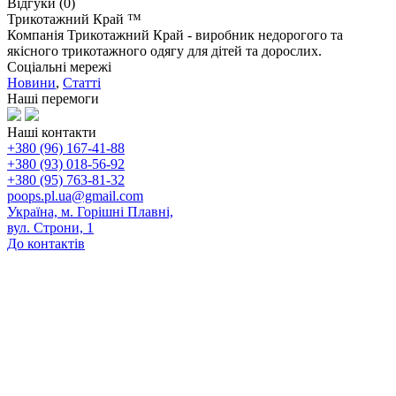
Відгуки (0)
Трикотажний Край ™
Компанія Трикотажний Край - виробник недорогого та
якісного трикотажного одягу для дітей та дорослих.
Соціальні мережі
Новини
,
Статті
Наші перемоги
Наші контакти
+380 (96) 167-41-88
+380 (93) 018-56-92
+380 (95) 763-81-32
poops.pl.ua@gmail.com
Україна, м. Горішні Плавні,
вул. Строни, 1
До контактів