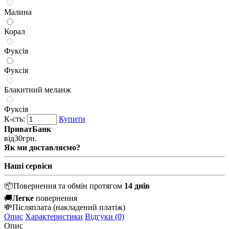
Малина
Корал
Фуксія
Фуксія
Блакитний меланж
Фуксія
К-сть:
Купити
ПриватБанк
від
30
грн.
Як ми доставляємо?
Наші сервіси
📦
Повернення та обмін протягом
14 днів
🚚
Легке
повернення
💸
Післяплата
(накладений платіж)
Опис
Характеристики
Відгуки (0)
Опис