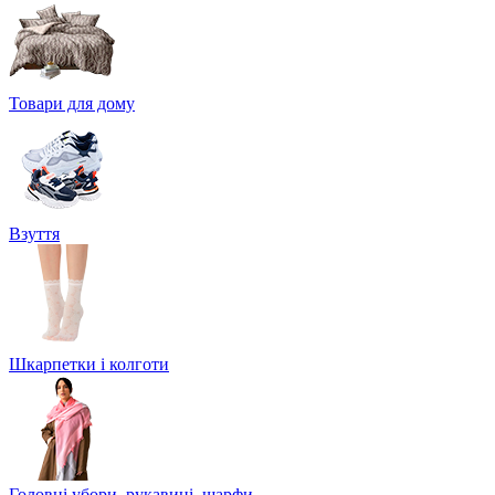
Товари для дому
Взуття
Шкарпетки і колготи
Головні убори, рукавиці, шарфи