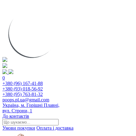
0
+380 (96) 167-41-88
+380 (93) 018-56-92
+380 (95) 763-81-32
poops.pl.ua@gmail.com
Україна, м. Горішні Плавні,
вул. Строни, 1
До контактів
Умови покупки
Оплата і доставка