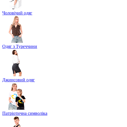
Чоловічий одяг
Одяг з Туреччини
Джинсовий одяг
Патріотична символіка