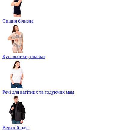
Спідня білизна
Купальники, плавки
Речі для вагітних та годуючих мам
Верхній одяг