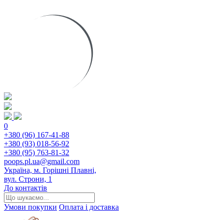
0
+380 (96) 167-41-88
+380 (93) 018-56-92
+380 (95) 763-81-32
poops.pl.ua@gmail.com
Україна, м. Горішні Плавні,
вул. Строни, 1
До контактів
Умови покупки
Оплата і доставка