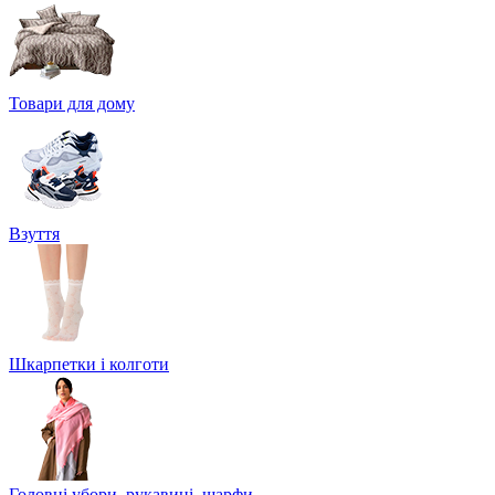
Товари для дому
Взуття
Шкарпетки і колготи
Головні убори, рукавиці, шарфи