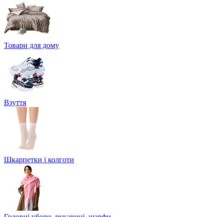
Товари для дому
Взуття
Шкарпетки і колготи
Головні убори, рукавиці, шарфи