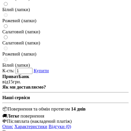
Білий (лапки)
Рожевий (лапки)
Салатовий (лапки)
Салатовий (лапки)
Рожевий (лапки)
Білий (лапки)
К-сть:
Купити
ПриватБанк
від
15
грн.
Як ми доставляємо?
Наші сервіси
📦
Повернення та обмін протягом
14 днів
🚚
Легке
повернення
💸
Післяплата
(накладений платіж)
Опис
Характеристики
Відгуки (0)