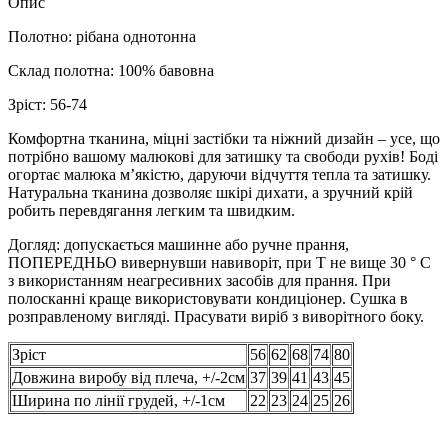
Опис
Полотно: рібана однотонна
Склад полотна: 100% бавовна
Зріст: 56-74
Комфортна тканина, міцні застібки та ніжний дизайн – усе, що
потрібно вашому малюкові для затишку та свободи рухів! Боді
огортає малюка м’якістю, даруючи відчуття тепла та затишку.
Натуральна тканина дозволяє шкірі дихати, а зручний крій
робить перевдягання легким та швидким.
Догляд: допускається машинне або ручне прання,
ПОПЕРЕДНЬО вивернувши навиворіт, при Т не вище 30 ° С
з використанням неагресивних засобів для прання. При
полосканні краще використовувати кондиціонер. Сушка в
розправленому вигляді. Прасувати виріб з виворітного боку.
Зріст
56
62
68
74
80
Довжина виробу від плеча, +/-2см
37
39
41
43
45
Ширина по лінії грудей, +/-1см
22
23
24
25
26