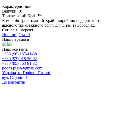
Характеристики
Відгуки (0)
Трикотажний Край ™
Компанія Трикотажний Край - виробник недорогого та
якісного трикотажного одягу для дітей та дорослих.
Соціальні мережі
Новини
,
Статті
Наші перемоги
Наші контакти
+380 (96) 167-41-88
+380 (93) 018-56-92
+380 (95) 763-81-32
poops.pl.ua@gmail.com
Україна, м. Горішні Плавні,
вул. Строни, 1
До контактів