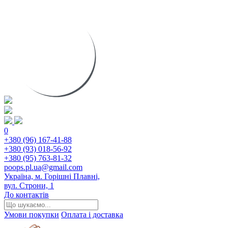
0
+380 (96) 167-41-88
+380 (93) 018-56-92
+380 (95) 763-81-32
poops.pl.ua@gmail.com
Україна, м. Горішні Плавні,
вул. Строни, 1
До контактів
Умови покупки
Оплата і доставка