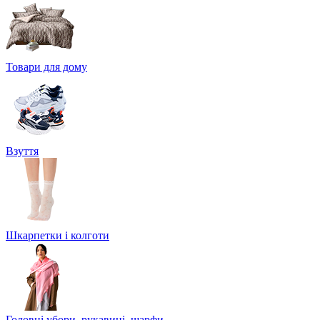
Товари для дому
Взуття
Шкарпетки і колготи
Головні убори, рукавиці, шарфи