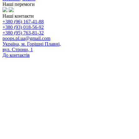
Наші перемоги
Наші контакти
+380 (96) 167-41-88
+380 (93) 018-56-92
+380 (95) 763-81-32
poops.pl.ua@gmail.com
Україна, м. Горішні Плавні,
вул. Строни, 1
До контактів