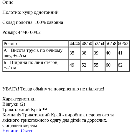
Опис
Полотно: кулір однотонний
Склад полотна: 100% бавовна
Розмір: 44/46-60/62
Розмір
44/46
48/50
52/54
56/58
60/62
А - Висота трусів по бічному
35
38
39
40
41
шву, +/-2см
Б - Ширина по лінії стегон,
49
52
55
60
62
+/-1см
УВАГА! Товар обміну та поверненню не підлягає!
Характеристики
Відгуки (2)
Трикотажний Край ™
Компанія Трикотажний Край - виробник недорогого та
якісного трикотажного одягу для дітей та дорослих.
Соціальні мережі
Новини
,
Статті