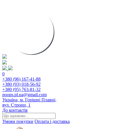
0
+380 (96) 167-41-88
+380 (93) 018-56-92
+380 (95) 763-81-32
poops.pl.ua@gmail.com
Україна, м. Горішні Плавні,
вул. Строни, 1
До контактів
Умови покупки
Оплата і доставка