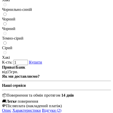
Чорнильно-синій
Чорний
Чорний
Темно-сірий
Сірий
Хакі
К-сть:
Купити
ПриватБанк
від
15
грн.
Як ми доставляємо?
Наші сервіси
📦
Повернення та обмін протягом
14 днів
🚚
Легке
повернення
💸
Післяплата
(накладений платіж)
Опис
Характеристики
Відгуки (2)