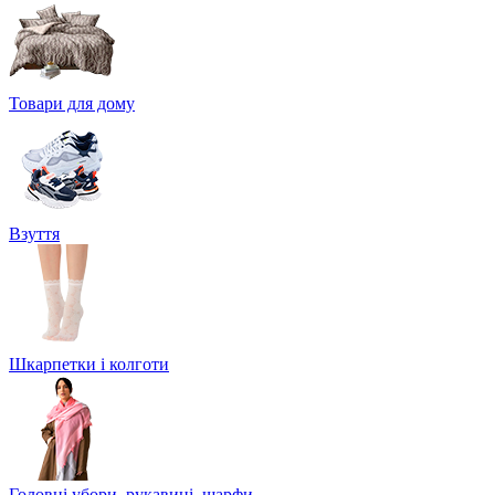
Товари для дому
Взуття
Шкарпетки і колготи
Головні убори, рукавиці, шарфи