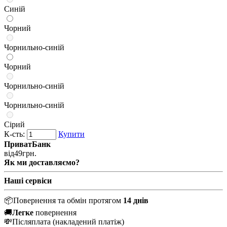
Синій
Чорний
Чорнильно-синій
Чорний
Чорнильно-синій
Чорнильно-синій
Сірий
К-сть:
Купити
ПриватБанк
від
49
грн.
Як ми доставляємо?
Наші сервіси
📦
Повернення та обмін протягом
14 днів
🚚
Легке
повернення
💸
Післяплата
(накладений платіж)