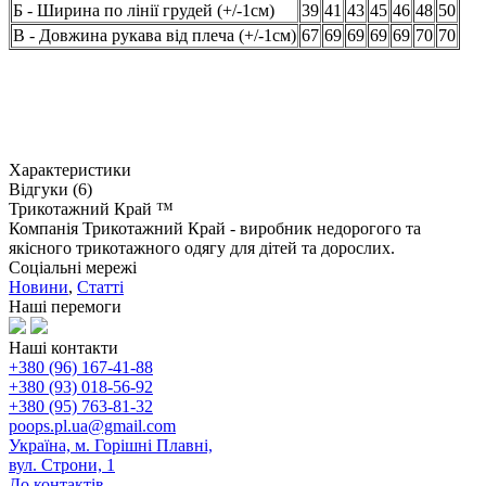
Б - Ширина по лінії грудей (+/-1см)
39
41
43
45
46
48
50
В - Довжина рукава від плеча (+/-1см)
67
69
69
69
69
70
70
Характеристики
Відгуки (6)
Трикотажний Край ™
Компанія Трикотажний Край - виробник недорогого та
якісного трикотажного одягу для дітей та дорослих.
Соціальні мережі
Новини
,
Статті
Наші перемоги
Наші контакти
+380 (96) 167-41-88
+380 (93) 018-56-92
+380 (95) 763-81-32
poops.pl.ua@gmail.com
Україна, м. Горішні Плавні,
вул. Строни, 1
До контактів