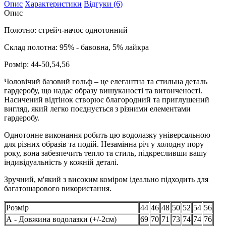
Опис
Характеристики
Відгуки (6)
Опис
Полотно: стрейч-начос однотонний
Склад полотна: 95% - бавовна, 5% лайкра
Розмір: 44-50,54,56
Чоловічий базовий гольф – це елегантна та стильна деталь
гардеробу, що надає образу вишуканості та витонченості.
Насичений відтінок створює благородний та приглушений
вигляд, який легко поєднується з різними елементами
гардеробу.
Однотонне виконання робить цю водолазку універсальною
для різних образів та подій. Незамінна річ у холодну пору
року, вона забезпечить тепло та стиль, підкресливши вашу
індивідуальність у кожній деталі.
Зручний, м'який з високим коміром ідеально підходить для
багатошарового використання.
Розмір
44
46
48
50
52
54
56
А - Довжина водолазки (+/-2см)
69
70
71
73
74
74
76