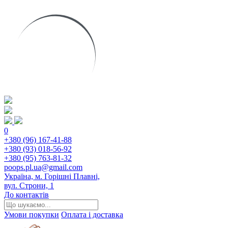
0
+380 (96) 167-41-88
+380 (93) 018-56-92
+380 (95) 763-81-32
poops.pl.ua@gmail.com
Україна, м. Горішні Плавні,
вул. Строни, 1
До контактів
Умови покупки
Оплата і доставка