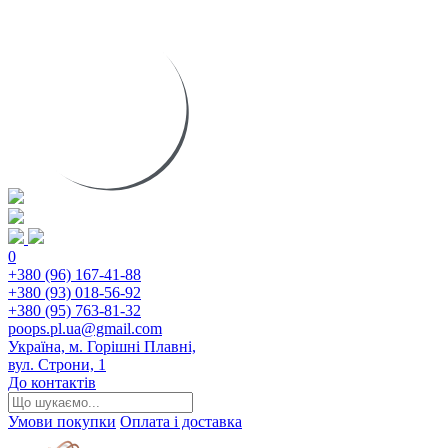
0
+380 (96) 167-41-88
+380 (93) 018-56-92
+380 (95) 763-81-32
poops.pl.ua@gmail.com
Україна, м. Горішні Плавні,
вул. Строни, 1
До контактів
Умови покупки
Оплата і доставка