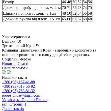
Розмір
46
48
50
52
54
56
Довжина виробу від плеча, +/-2см
70
71
72
73
74
75
Ширина по лінії грудей, +/-1см
48
50
52
54
56
58
Довжина рукава від плеча, +/-1см
65
66
67
67
68
68
Характеристики
Відгуки (3)
Трикотажний Край ™
Компанія Трикотажний Край - виробник недорогого та
якісного трикотажного одягу для дітей та дорослих.
Соціальні мережі
Новини
,
Статті
Наші перемоги
Наші контакти
+380 (96) 167-41-88
+380 (93) 018-56-92
+380 (95) 763-81-32
poops.pl.ua@gmail.com
Україна, м. Горішні Плавні,
вул. Строни, 1
До контактів