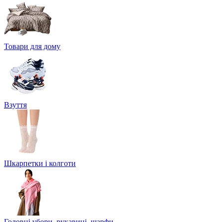
Товари для дому
Взуття
Шкарпетки і колготи
Головні убори, рукавиці, шарфи