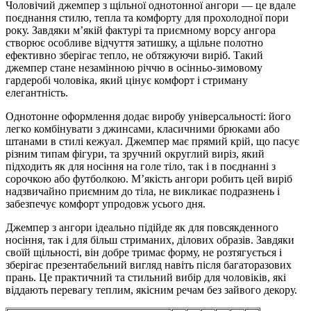
Чоловічий джемпер з щільної однотонної ангори — це вдале
поєднання стилю, тепла та комфорту для прохолодної пори
року. Завдяки м’якій фактурі та приємному ворсу ангора
створює особливе відчуття затишку, а щільне полотно
ефективно зберігає тепло, не обтяжуючи виріб. Такий
джемпер стане незамінною річчю в осінньо-зимовому
гардеробі чоловіка, який цінує комфорт і стриману
елегантність.
Однотонне оформлення додає виробу універсальності: його
легко комбінувати з джинсами, класичними брюками або
штанами в стилі кежуал. Джемпер має прямий крій, що пасує
різним типам фігури, та зручний округлий виріз, який
підходить як для носіння на голе тіло, так і в поєднанні з
сорочкою або футболкою. М’якість ангори робить цей виріб
надзвичайно приємним до тіла, не викликає подразнень і
забезпечує комфорт упродовж усього дня.
Джемпер з ангори ідеально підійде як для повсякденного
носіння, так і для більш стриманих, ділових образів. Завдяки
своїй щільності, він добре тримає форму, не розтягується і
зберігає презентабельний вигляд навіть після багаторазових
прань. Це практичний та стильний вибір для чоловіків, які
віддають перевагу теплим, якісним речам без зайвого декору.