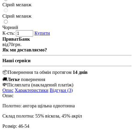
Сірий меланж
Сірий меланж
Чорний
К-сть:
Купити
ПриватБанк
від
70
грн.
Як ми доставляємо?
Наші сервіси
📦
Повернення та обмін протягом
14 днів
🚚
Легке
повернення
💸
Післяплата
(накладений платіж)
Опис
Характеристики
Відгуки (3)
Опис
Полотно: ангора щільна однотонна
Склад полотна: 55% віскоза, 45% акріл
Розмір: 46-54