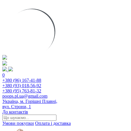
0
+380 (96) 167-41-88
+380 (93) 018-56-92
+380 (95) 763-81-32
poops.pl.ua@gmail.com
Україна, м. Горішні Плавні,
вул. Строни, 1
До контактів
Умови покупки
Оплата і доставка