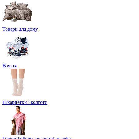
Товари для дому
Взуття
Шкарпетки і колготи
Головні убори, рукавиці, шарфи