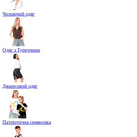
Чоловічий одяг
Одяг з Туреччини
Джинсовий одяг
Патріотична символіка