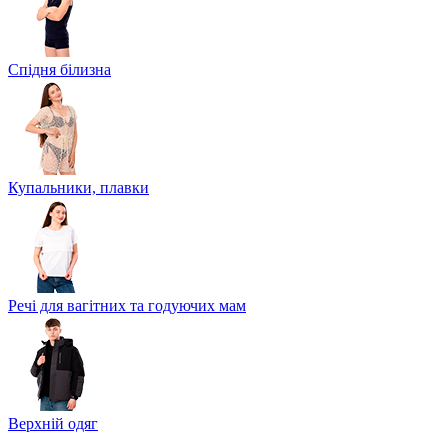
Спідня білизна
Купальники, плавки
Речі для вагітних та годуючих мам
Верхній одяг