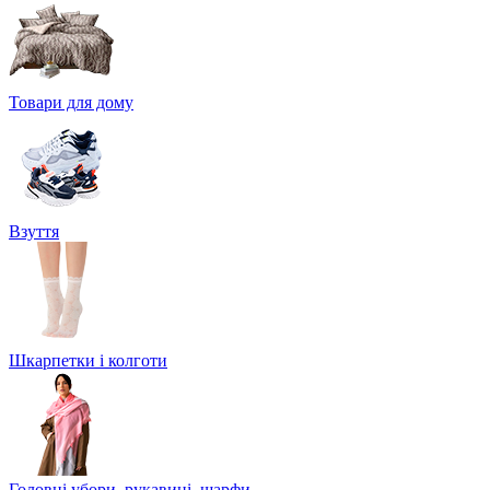
Товари для дому
Взуття
Шкарпетки і колготи
Головні убори, рукавиці, шарфи