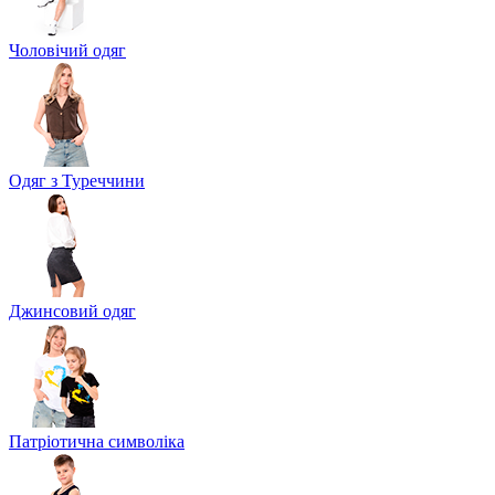
Чоловічий одяг
Одяг з Туреччини
Джинсовий одяг
Патріотична символіка