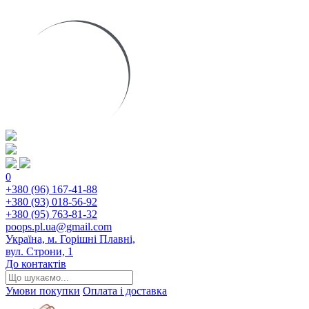
0
+380 (96) 167-41-88
+380 (93) 018-56-92
+380 (95) 763-81-32
poops.pl.ua@gmail.com
Україна, м. Горішні Плавні,
вул. Строни, 1
До контактів
Умови покупки
Оплата і доставка