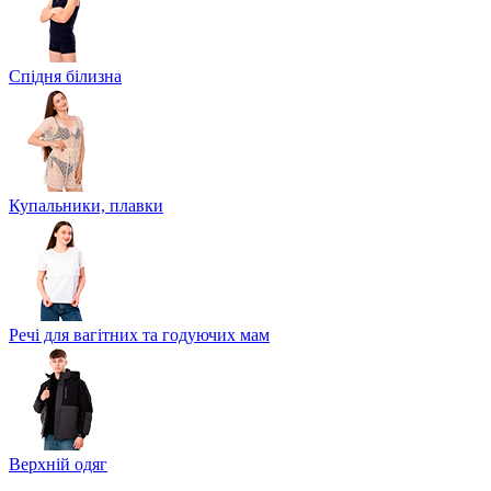
Спідня білизна
Купальники, плавки
Речі для вагітних та годуючих мам
Верхній одяг