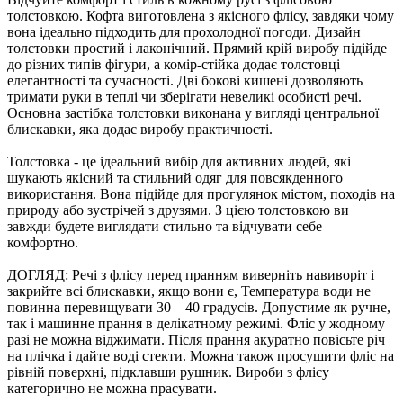
толстовкою. Кофта виготовлена з якісного флісу, завдяки чому
вона ідеально підходить для прохолодної погоди. Дизайн
толстовки простий і лаконічний. Прямий крій виробу підійде
до різних типів фігури, а комір-стійка додає толстовці
елегантності та сучасності. Дві бокові кишені дозволяють
тримати руки в теплі чи зберігати невеликі особисті речі.
Основна застібка толстовки виконана у вигляді центральної
блискавки, яка додає виробу практичності.
Толстовка - це ідеальний вибір для активних людей, які
шукають якісний та стильний одяг для повсякденного
використання. Вона підійде для прогулянок містом, походів на
природу або зустрічей з друзями. З цією толстовкою ви
завжди будете виглядати стильно та відчувати себе
комфортно.
ДОГЛЯД: Речі з флісу перед пранням виверніть навиворіт і
закрийте всі блискавки, якщо вони є, Температура води не
повинна перевищувати 30 – 40 градусів. Допустиме як ручне,
так і машинне прання в делікатному режимі. Фліс у жодному
разі не можна віджимати. Після прання акуратно повісьте річ
на плічка і дайте воді стекти. Можна також просушити фліс на
рівній поверхні, підклавши рушник. Вироби з флісу
категорично не можна прасувати.