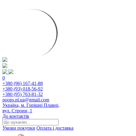
0
+380 (96) 167-41-88
+380 (93) 018-56-92
+380 (95) 763-81-32
poops.pl.ua@gmail.com
Україна, м. Горішні Плавні,
вул. Строни, 1
До контактів
Умови покупки
Оплата і доставка