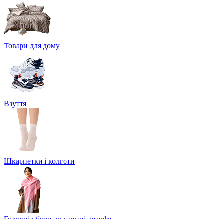
Товари для дому
Взуття
Шкарпетки і колготи
Головні убори, рукавиці, шарфи