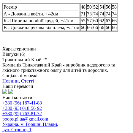
Розмір
48
50
52
54
56
58
А - Довжина кофти, +/-2см
71
73
74
74
74
74
Б - Ширина по лінії грудей, +/-1см
55
57
60
62
63
66
В - Довжина рукава від плеча, +/-1см
66
66
66
66
66
66
Характеристики
Відгуки (6)
Трикотажний Край ™
Компанія Трикотажний Край - виробник недорогого та
якісного трикотажного одягу для дітей та дорослих.
Соціальні мережі
Новини
,
Статті
Наші перемоги
Наші контакти
+380 (96) 167-41-88
+380 (93) 018-56-92
+380 (95) 763-81-32
poops.pl.ua@gmail.com
Україна, м. Горішні Плавні,
вул. Строни, 1