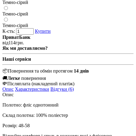
Темно-сірий
Темно-сірий
Темно-сірий
К-сть:
Купити
ПриватБанк
від
114
грн.
Як ми доставляємо?
Наші сервіси
📦
Повернення та обмін протягом
14 днів
🚚
Легке
повернення
💸
Післяплата
(накладений платіж)
Опис
Характеристики
Відгуки (6)
Опис
Полотно: фліс однотонний
Склад полотна: 100% поліестер
Розмір: 48-58
Відчуйте комфорт і стиль в кожному русі з флісовою