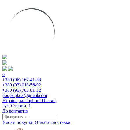
0
+380 (96) 167-41-88
+380 (93) 018-56-92
+380 (95) 763-81-32
poops.pl.ua@gmail.com
Україна, м. Горішні Плавні,
вул. Строни, 1
До контактів
Умови покупки
Оплата і доставка