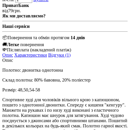
ПриватБанк
від
79
грн.
Як ми доставляємо?
Наші сервіси
📦
Повернення та обмін протягом
14 днів
🚚
Легке
повернення
💸
Післяплата
(накладений платіж)
Опис
Характеристики
Відгуки (1)
Опис
Полотно: двонитка однотонна
Склад полотна: 80% бавовна, 20% поліестер
Розмір: 48,50,54-58
Спортивне худі для чоловіків вільного крою з капюшоном,
пошито з однотонної двонитки. Спереду є кишеня "кенгуру".
Манжети на рукавах і по низу худі виконані з еластичного
полотна. Капюшон має шнурок для затягування. Худі чудово
поєднується з джинсами або спортивними штанами. Пошитий
в декількох кольорах на будь-який смак. Полотно гарної якості.