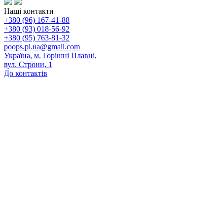
Наші контакти
+380 (96) 167-41-88
+380 (93) 018-56-92
+380 (95) 763-81-32
poops.pl.ua@gmail.com
Україна, м. Горішні Плавні,
вул. Строни, 1
До контактів