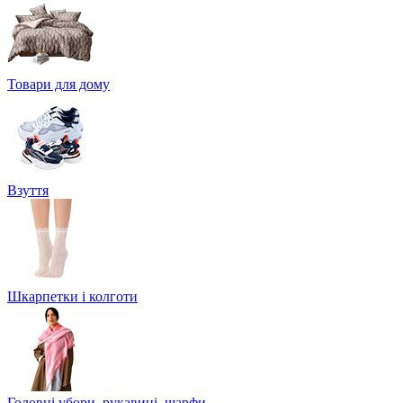
Товари для дому
Взуття
Шкарпетки і колготи
Головні убори, рукавиці, шарфи