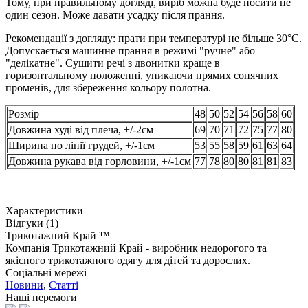
Тому, при правильному догляді, виріб можна буде носити не
один сезон. Може давати усадку після прання.
Рекомендації з догляду: прати при температурі не більше 30°C.
Допускається машинне прання в режимі "ручне" або
"делікатне". Сушити речі з двонитки краще в
горизонтальному положенні, уникаючи прямих сонячних
променів, для збереження кольору полотна.
Розмір
48
50
52
54
56
58
60
Довжина худі від плеча, +/-2см
69
70
71
72
75
77
80
Ширина по лінії грудей, +/-1см
53
55
58
59
61
63
64
Довжина рукава від горловини, +/-1см
77
78
80
80
81
81
83
Характеристики
Відгуки (1)
Трикотажний Край ™
Компанія Трикотажний Край - виробник недорогого та
якісного трикотажного одягу для дітей та дорослих.
Соціальні мережі
Новини
,
Статті
Наші перемоги