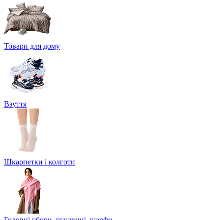
Товари для дому
Взуття
Шкарпетки і колготи
Головні убори, рукавиці, шарфи