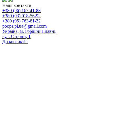
Наші контакти
+380 (96) 167-41-88
+380 (93) 018-56-92
+380 (95) 763-81-32
poops.pl.ua@gmail.com
Україна, м. Горішні Плавні,
вул. Строни, 1
До контактів