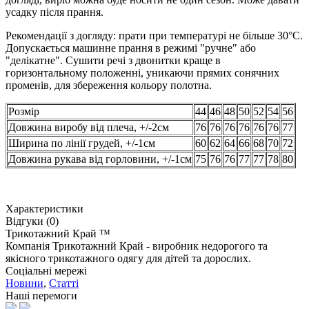
усадку після прання.
Рекомендації з догляду: прати при температурі не більше 30°C.
Допускається машинне прання в режимі "ручне" або
"делікатне". Сушити речі з двонитки краще в
горизонтальному положенні, уникаючи прямих сонячних
променів, для збереження кольору полотна.
Розмір
44
46
48
50
52
54
56
Довжина виробу від плеча, +/-2см
76
76
76
76
76
76
77
Ширина по лінії грудей, +/-1см
60
62
64
66
68
70
72
Довжина рукава від горловини, +/-1см
75
76
76
77
77
78
80
Характеристики
Відгуки (0)
Трикотажний Край ™
Компанія Трикотажний Край - виробник недорогого та
якісного трикотажного одягу для дітей та дорослих.
Соціальні мережі
Новини
,
Статті
Наші перемоги