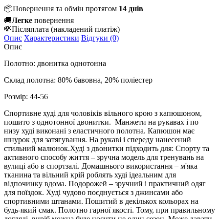
📦
Повернення та обмін протягом
14 днів
🚚
Легке
повернення
💸
Післяплата
(накладений платіж)
Опис
Характеристики
Відгуки (0)
Опис
Полотно: двонитка однотонна
Склад полотна: 80% бавовна, 20% поліестер
Розмір: 44-56
Спортивне худі для чоловіків вільного крою з капюшоном,
пошито з однотонної двонитки. Манжети на рукавах і по
низу худі виконані з еластичного полотна. Капюшон має
шнурок для затягування. На рукаві і спереду нанесений
стильний малюнок.Худі з двонитки підходить для: Спорту та
активного способу життя – зручна модель для тренувань на
вулиці або в спортзалі. Домашнього використання – м'яка
тканина та вільний крій роблять худі ідеальним для
відпочинку вдома. Подорожей – зручний і практичний одяг
для поїздок. Худі чудово поєднується з джинсами або
спортивними штанами. Пошитий в декількох кольорах на
будь-який смак. Полотно гарної якості. Тому, при правильному
догляді, виріб можна буде носити не один сезон. Може давати