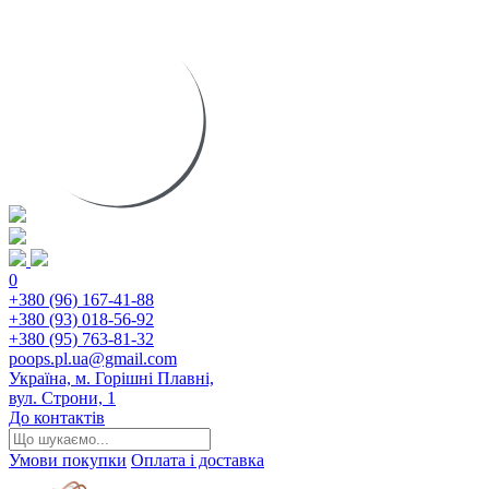
0
+380 (96) 167-41-88
+380 (93) 018-56-92
+380 (95) 763-81-32
poops.pl.ua@gmail.com
Україна, м. Горішні Плавні,
вул. Строни, 1
До контактів
Умови покупки
Оплата і доставка