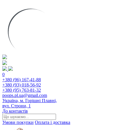
0
+380 (96) 167-41-88
+380 (93) 018-56-92
+380 (95) 763-81-32
poops.pl.ua@gmail.com
Україна, м. Горішні Плавні,
вул. Строни, 1
До контактів
Умови покупки
Оплата і доставка