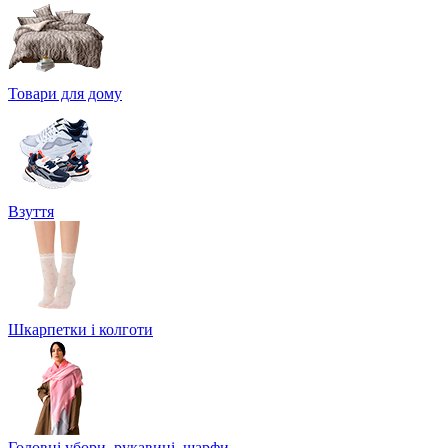
Товари для дому
Взуття
Шкарпетки і колготи
Головні убори, рукавиці, шарфи