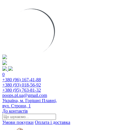
0
+380 (96) 167-41-88
+380 (93) 018-56-92
+380 (95) 763-81-32
poops.pl.ua@gmail.com
Україна, м. Горішні Плавні,
вул. Строни, 1
До контактів
Умови покупки
Оплата і доставка