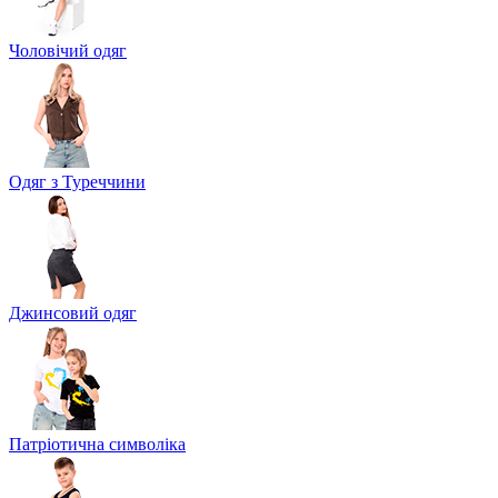
Чоловічий одяг
Одяг з Туреччини
Джинсовий одяг
Патріотична символіка