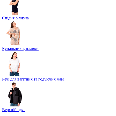
Спідня білизна
Купальники, плавки
Речі для вагітних та годуючих мам
Верхній одяг