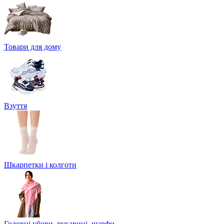
Товари для дому
Взуття
Шкарпетки і колготи
Головні убори, рукавиці, шарфи