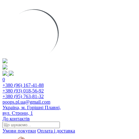
0
+380 (96) 167-41-88
+380 (93) 018-56-92
+380 (95) 763-81-32
poops.pl.ua@gmail.com
Україна, м. Горішні Плавні,
вул. Строни, 1
До контактів
Умови покупки
Оплата і доставка