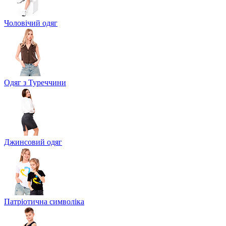
Чоловічий одяг
Одяг з Туреччини
Джинсовий одяг
Патріотична символіка