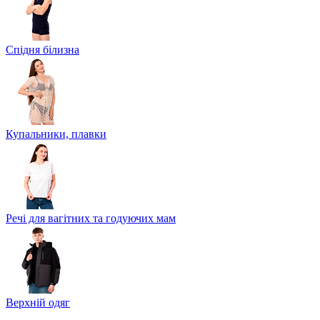
Спідня білизна
Купальники, плавки
Речі для вагітних та годуючих мам
Верхній одяг