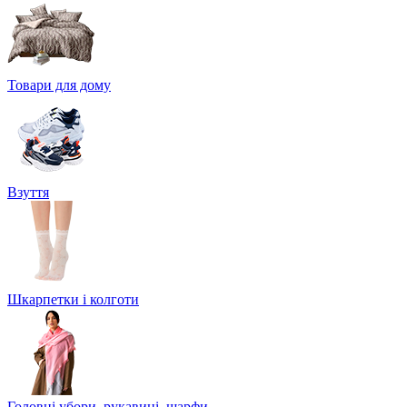
Товари для дому
Взуття
Шкарпетки і колготи
Головні убори, рукавиці, шарфи