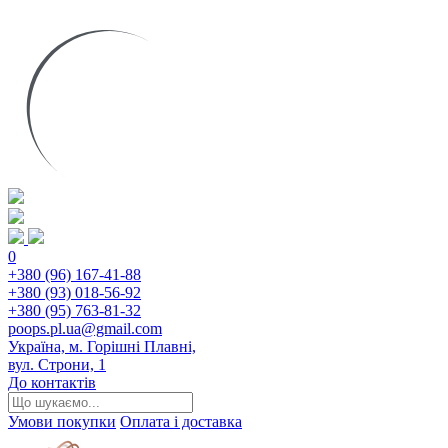
0
+380 (96) 167-41-88
+380 (93) 018-56-92
+380 (95) 763-81-32
poops.pl.ua@gmail.com
Україна, м. Горішні Плавні,
вул. Строни, 1
До контактів
Умови покупки
Оплата і доставка