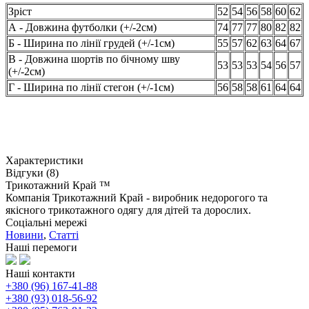
Зріст
52
54
56
58
60
62
А - Довжина футболки (+/-2см)
74
77
77
80
82
82
Б - Ширина по лінії грудей (+/-1см)
55
57
62
63
64
67
В - Довжина шортів по бічному шву
53
53
53
54
56
57
(+/-2см)
Г - Ширина по лінії стегон (+/-1см)
56
58
58
61
64
64
Характеристики
Відгуки (8)
Трикотажний Край ™
Компанія Трикотажний Край - виробник недорогого та
якісного трикотажного одягу для дітей та дорослих.
Соціальні мережі
Новини
,
Статті
Наші перемоги
Наші контакти
+380 (96) 167-41-88
+380 (93) 018-56-92