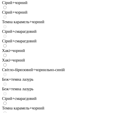
Сірий+чорний
Сірий+чорний
Темна карамель+чорний
Сірий+смарагдовий
Сірий+смарагдовий
Хакі+чорний
Хакі+чорний
Світло-бірюзовий+чорнильно-синій
Беж+темна лазурь
Беж+темна лазурь
Сірий+смарагдовий
Темна карамель+чорний