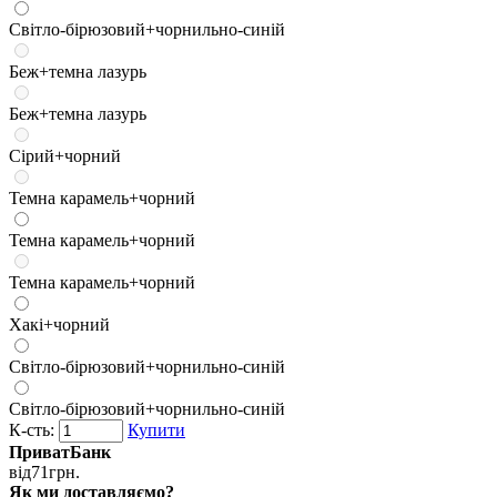
Світло-бірюзовий+чорнильно-синій
Беж+темна лазурь
Беж+темна лазурь
Сірий+чорний
Темна карамель+чорний
Темна карамель+чорний
Темна карамель+чорний
Хакі+чорний
Світло-бірюзовий+чорнильно-синій
Світло-бірюзовий+чорнильно-синій
К-сть:
Купити
ПриватБанк
від
71
грн.
Як ми доставляємо?