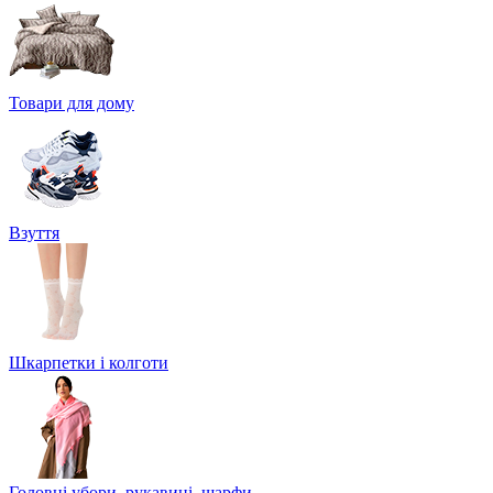
Товари для дому
Взуття
Шкарпетки і колготи
Головні убори, рукавиці, шарфи