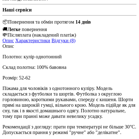
Наші сервіси
📦
Повернення та обмін протягом
14 днів
🚚
Легке
повернення
💸
Післяплата
(накладений платіж)
Опис
Характеристики
Відгуки (8)
Опис
Полотно: кулір однотонний
Склад полотна: 100% бавовна
Розмір: 52-62
Піжама для чоловіків з однотонного куліру. Модель
складається з футболки та шортів. Футболка з округлою
горловиною, короткими рукавами, спереду є кишеня. Шорти
прямі на широкій гумці, вільного крою. Модель підійде як для
сну, так і в якості домашнього одягу. Полотно натуральне,
тому при пранні може давати невелику усадку.
Рекомендації з догляду: прати при температурі не більше 30°C.
Допускається прання у режимі "ручне" або "делікатне".