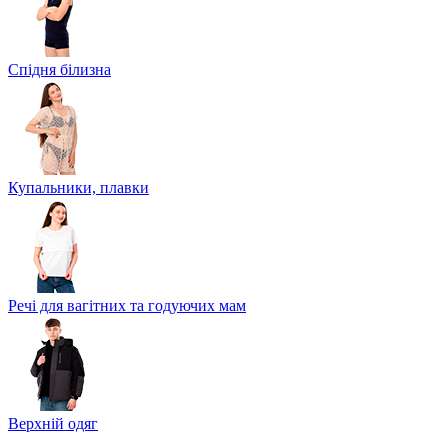
Спідня білизна
Купальники, плавки
Речі для вагітних та годуючих мам
Верхній одяг