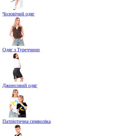
Чоловічий одяг
Одяг з Туреччини
Джинсовий одяг
Патріотична символіка