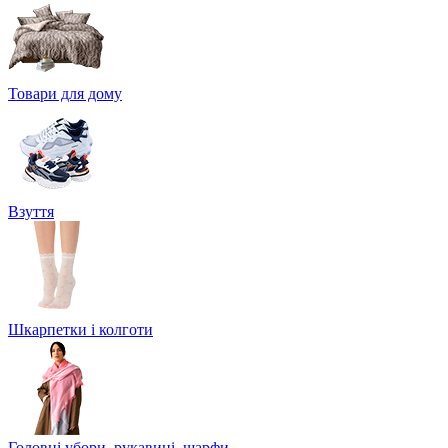
Товари для дому
Взуття
Шкарпетки і колготи
Головні убори, рукавиці, шарфи