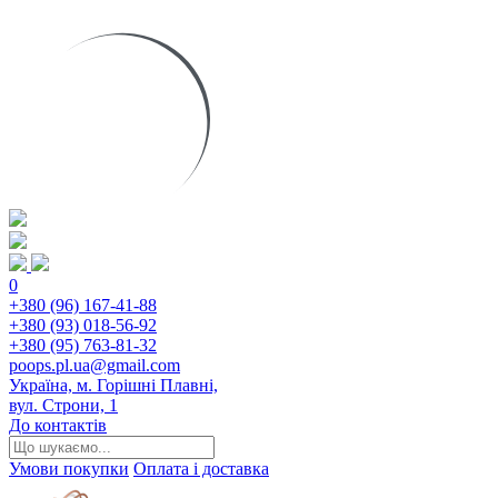
0
+380 (96) 167-41-88
+380 (93) 018-56-92
+380 (95) 763-81-32
poops.pl.ua@gmail.com
Україна, м. Горішні Плавні,
вул. Строни, 1
До контактів
Умови покупки
Оплата і доставка