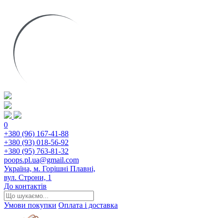
0
+380 (96) 167-41-88
+380 (93) 018-56-92
+380 (95) 763-81-32
poops.pl.ua@gmail.com
Україна, м. Горішні Плавні,
вул. Строни, 1
До контактів
Умови покупки
Оплата і доставка