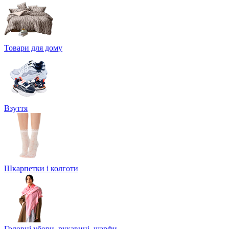
Товари для дому
Взуття
Шкарпетки і колготи
Головні убори, рукавиці, шарфи