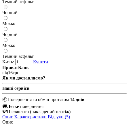
Темний асфальт
Чорний
Мокко
Чорний
Мокко
Темний асфальт
К-сть:
Купити
ПриватБанк
від
16
грн.
Як ми доставляємо?
Наші сервіси
📦
Повернення та обмін протягом
14 днів
🚚
Легке
повернення
💸
Післяплата
(накладений платіж)
Опис
Характеристики
Відгуки (5)
Опис