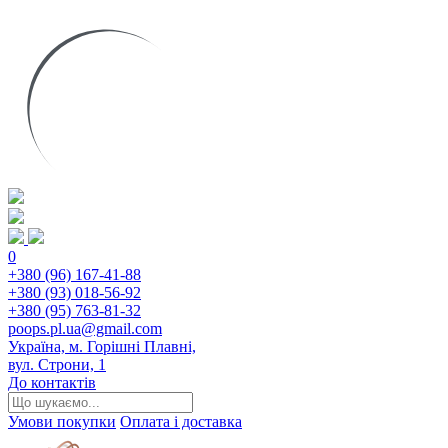
0
+380 (96) 167-41-88
+380 (93) 018-56-92
+380 (95) 763-81-32
poops.pl.ua@gmail.com
Україна, м. Горішні Плавні,
вул. Строни, 1
До контактів
Умови покупки
Оплата і доставка