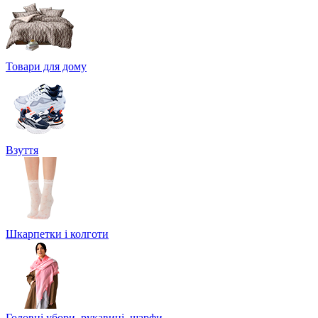
Товари для дому
Взуття
Шкарпетки і колготи
Головні убори, рукавиці, шарфи