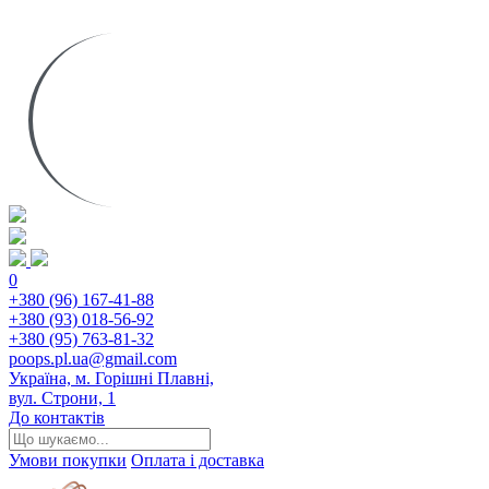
0
+380 (96) 167-41-88
+380 (93) 018-56-92
+380 (95) 763-81-32
poops.pl.ua@gmail.com
Україна, м. Горішні Плавні,
вул. Строни, 1
До контактів
Умови покупки
Оплата і доставка