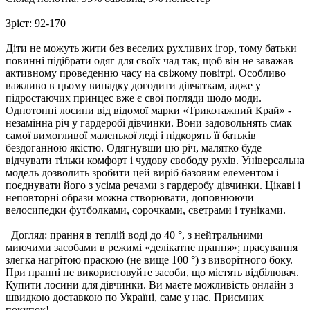
Зріст:
92-170
Діти не можуть жити без веселих рухливих ігор, тому батьки
повинні підібрати одяг для своїх чад так, щоб він не заважав
активному проведенню часу на свіжому повітрі. Особливо
важливо в цьому випадку догодити дівчаткам, адже у
підростаючих принцес вже є свої погляди щодо моди.
Однотонні лосини від відомої марки «Трикотажний Край» -
незамінна річ у гардеробі дівчинки. Вони задовольнять смак
самої вимогливої ​​маленької леді і підкорять її батьків
бездоганною якістю. Одягнувши цю річ, малятко буде
відчувати тільки комфорт і чудову свободу рухів. Універсальна
модель дозволить зробити цей виріб базовим елементом і
поєднувати його з усіма речами з гардеробу дівчинки. Цікаві і
неповторні образи можна створювати, доповнюючи
велосипедки футболками, сорочками, светрами і туніками.
Догляд: прання в теплій воді до 40 °, з нейтральними
миючими засобами в режимі «делікатне прання»; прасування
злегка нагрітою праскою (не вище 100 °) з виворітного боку.
При пранні не використовуйте засоби, що містять відбілювач.
Купити лосини для дівчинки. Ви маєте можливість онлайн з
швидкою доставкою по Україні, саме у нас. Приємних
покупок!