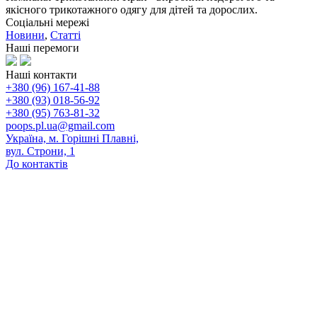
якісного трикотажного одягу для дітей та дорослих.
Соціальні мережі
Новини
,
Статті
Наші перемоги
Наші контакти
+380 (96) 167-41-88
+380 (93) 018-56-92
+380 (95) 763-81-32
poops.pl.ua@gmail.com
Україна, м. Горішні Плавні,
вул. Строни, 1
До контактів