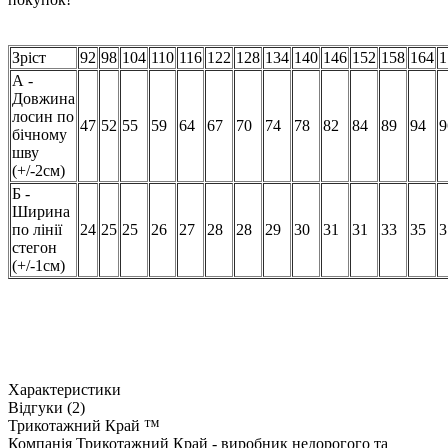
Зріст
92
98
104
110
116
122
128
134
140
146
152
158
164
1
А -
Довжина
лосин по
47
52
55
59
64
67
70
74
78
82
84
89
94
9
бічному
шву
(+/-2см)
Б -
Ширина
по лінії
24
25
25
26
27
28
28
29
30
31
31
33
35
3
стегон
(+/-1см)
Характеристики
Відгуки (2)
Трикотажний Край ™
Компанія Трикотажний Край - виробник недорогого та