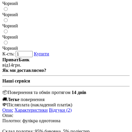
Чорний
Чорний
Чорний
Чорний
Чорний
К-сть:
Купити
ПриватБанк
від
14
грн.
Як ми доставляємо?
Наші сервіси
📦
Повернення та обмін протягом
14 днів
🚚
Легке
повернення
💸
Післяплата
(накладений платіж)
Опис
Характеристики
Відгуки (2)
Опис
Полотно: фулікра однотонна
Склад полотна: 95% бавовна, 5% поліестер