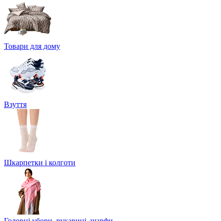
Товари для дому
Взуття
Шкарпетки і колготи
Головні убори, рукавиці, шарфи