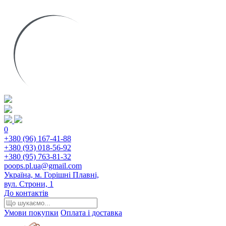
0
+380 (96) 167-41-88
+380 (93) 018-56-92
+380 (95) 763-81-32
poops.pl.ua@gmail.com
Україна, м. Горішні Плавні,
вул. Строни, 1
До контактів
Умови покупки
Оплата і доставка