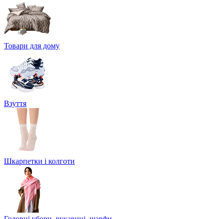
Товари для дому
Взуття
Шкарпетки і колготи
Головні убори, рукавиці, шарфи