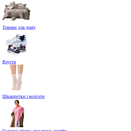
Товари для дому
Взуття
Шкарпетки і колготи
Головні убори, рукавиці, шарфи