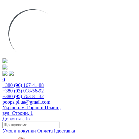
0
+380 (96) 167-41-88
+380 (93) 018-56-92
+380 (95) 763-81-32
poops.pl.ua@gmail.com
Україна, м. Горішні Плавні,
вул. Строни, 1
До контактів
Умови покупки
Оплата і доставка