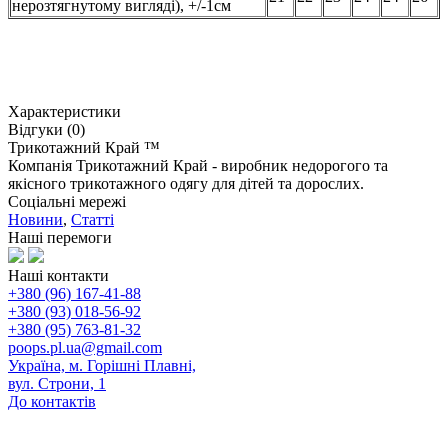
нерозтягнутому вигляді), +/-1см
Характеристики
Відгуки (0)
Трикотажний Край ™
Компанія Трикотажний Край - виробник недорогого та
якісного трикотажного одягу для дітей та дорослих.
Соціальні мережі
Новини
,
Статті
Наші перемоги
Наші контакти
+380 (96) 167-41-88
+380 (93) 018-56-92
+380 (95) 763-81-32
poops.pl.ua@gmail.com
Україна, м. Горішні Плавні,
вул. Строни, 1
До контактів