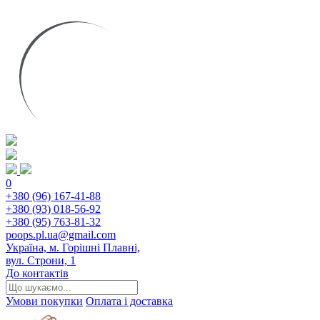
0
+380 (96) 167-41-88
+380 (93) 018-56-92
+380 (95) 763-81-32
poops.pl.ua@gmail.com
Україна, м. Горішні Плавні,
вул. Строни, 1
До контактів
Умови покупки
Оплата і доставка