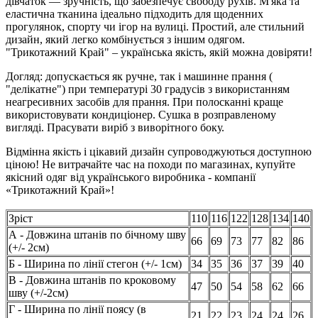
дівчаток — зручність, що забезпечує свободу рухів. М'яка та
еластична тканина ідеально підходить для щоденних
прогулянок, спорту чи ігор на вулиці. Простий, але стильний
дизайн, який легко комбінується з іншим одягом.
"Трикотажний Край" – українська якість, якій можна довіряти!
Догляд: допускається як ручне, так і машинне прання (
"делікатне") при температурі 30 градусів з використанням
неагресивних засобів для прання. При полосканні краще
використовувати кондиціонер. Сушка в розправленому
вигляді. Прасувати виріб з виворітного боку.
Відмінна якість і цікавий дизайн супроводжуються доступною
ціною! Не витрачайте час на походи по магазинах, купуйте
якісний одяг від українського виробника - компанії
«Трикотажний Край»!
Зріст
110
116
122
128
134
140
А - Довжина штанів по бічному шву
66
69
73
77
82
86
(+/- 2см)
Б - Ширина по лінії стегон (+/- 1см)
34
35
36
37
39
40
В - Довжина штанів по кроковому
47
50
54
58
62
66
шву (+/-2см)
Г - Ширина по лінії поясу (в
21
22
23
24
24
26