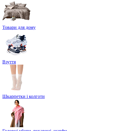
Товари для дому
Взуття
Шкарпетки і колготи
Головні убори, рукавиці, шарфи