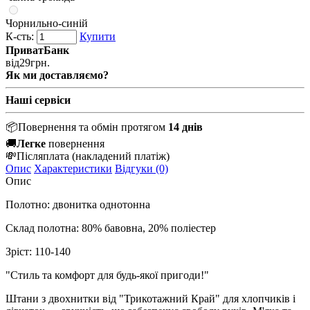
Чорнильно-синій
К-сть:
Купити
ПриватБанк
від
29
грн.
Як ми доставляємо?
Наші сервіси
📦
Повернення та обмін протягом
14 днів
🚚
Легке
повернення
💸
Післяплата
(накладений платіж)
Опис
Характеристики
Відгуки (0)
Опис
Полотно: двонитка однотонна
Склад полотна: 80% бавовна, 20% поліестер
Зріст: 110-140
"Стиль та комфорт для будь-якої пригоди!"
Штани з двохнитки від "Трикотажний Край" для хлопчиків і