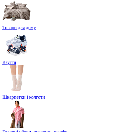
Товари для дому
Взуття
Шкарпетки і колготи
Головні убори, рукавиці, шарфи