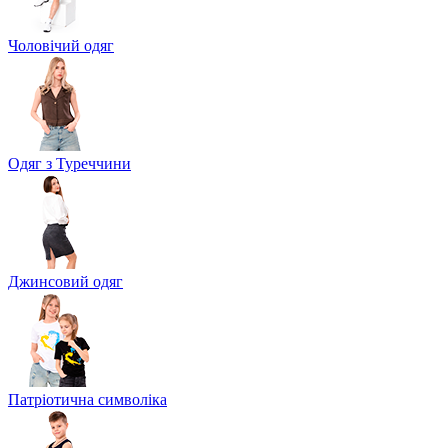
Чоловічий одяг
Одяг з Туреччини
Джинсовий одяг
Патріотична символіка