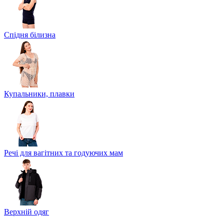
Спідня білизна
Купальники, плавки
Речі для вагітних та годуючих мам
Верхній одяг