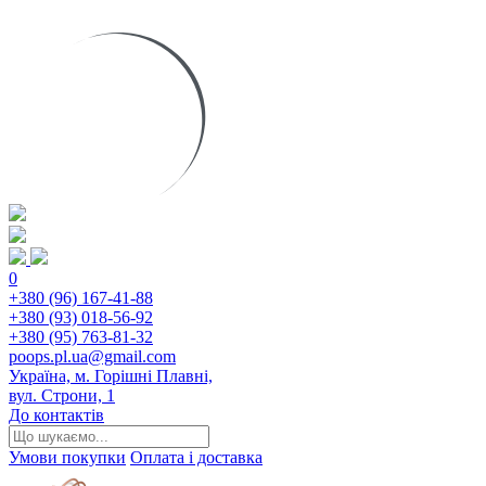
0
+380 (96) 167-41-88
+380 (93) 018-56-92
+380 (95) 763-81-32
poops.pl.ua@gmail.com
Україна, м. Горішні Плавні,
вул. Строни, 1
До контактів
Умови покупки
Оплата і доставка