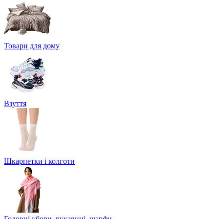
Товари для дому
Взуття
Шкарпетки і колготи
Головні убори, рукавиці, шарфи