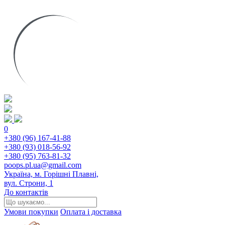
0
+380 (96) 167-41-88
+380 (93) 018-56-92
+380 (95) 763-81-32
poops.pl.ua@gmail.com
Україна, м. Горішні Плавні,
вул. Строни, 1
До контактів
Умови покупки
Оплата і доставка