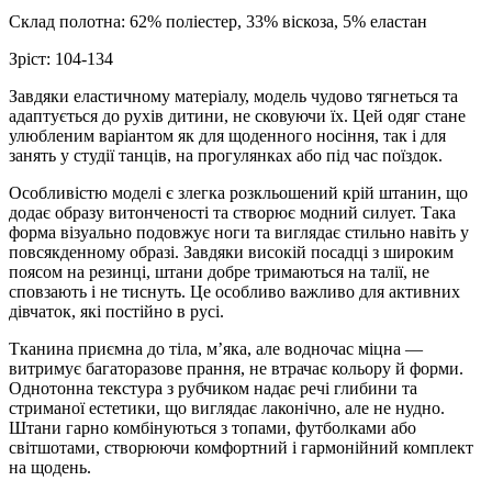
Склад полотна: 62% поліестер, 33% віскоза, 5% еластан
Зріст: 104-134
Завдяки еластичному матеріалу, модель чудово тягнеться та
адаптується до рухів дитини, не сковуючи їх. Цей одяг стане
улюбленим варіантом як для щоденного носіння, так і для
занять у студії танців, на прогулянках або під час поїздок.
Особливістю моделі є злегка розкльошений крій штанин, що
додає образу витонченості та створює модний силует. Така
форма візуально подовжує ноги та виглядає стильно навіть у
повсякденному образі. Завдяки високій посадці з широким
поясом на резинці, штани добре тримаються на талії, не
сповзають і не тиснуть. Це особливо важливо для активних
дівчаток, які постійно в русі.
Тканина приємна до тіла, м’яка, але водночас міцна —
витримує багаторазове прання, не втрачає кольору й форми.
Однотонна текстура з рубчиком надає речі глибини та
стриманої естетики, що виглядає лаконічно, але не нудно.
Штани гарно комбінуються з топами, футболками або
світшотами, створюючи комфортний і гармонійний комплект
на щодень.