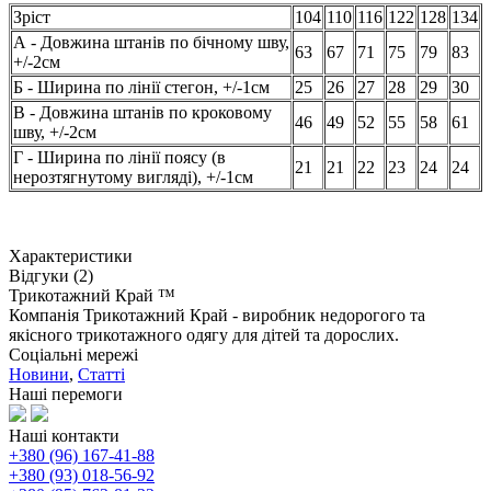
Зріст
104
110
116
122
128
134
А - Довжина штанів по бічному шву,
63
67
71
75
79
83
+/-2см
Б - Ширина по лінії стегон, +/-1см
25
26
27
28
29
30
В - Довжина штанів по кроковому
46
49
52
55
58
61
шву
, +/-2см
Г - Ширина по лінії поясу (в
21
21
22
23
24
24
нерозтягнутому вигляді), +/-1см
Характеристики
Відгуки (2)
Трикотажний Край ™
Компанія Трикотажний Край - виробник недорогого та
якісного трикотажного одягу для дітей та дорослих.
Соціальні мережі
Новини
,
Статті
Наші перемоги
Наші контакти
+380 (96) 167-41-88
+380 (93) 018-56-92