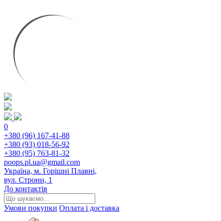
0
+380 (96) 167-41-88
+380 (93) 018-56-92
+380 (95) 763-81-32
poops.pl.ua@gmail.com
Україна, м. Горішні Плавні,
вул. Строни, 1
До контактів
Умови покупки
Оплата і доставка