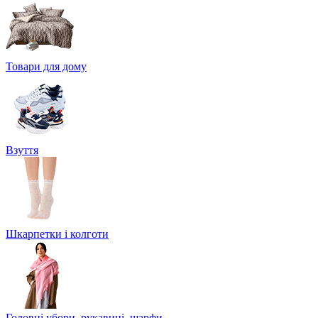
Товари для дому
Взуття
Шкарпетки і колготи
Головні убори, рукавиці, шарфи