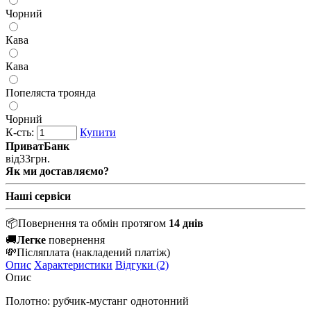
Чорний
Кава
Кава
Попеляста троянда
Чорний
К-сть:
Купити
ПриватБанк
від
33
грн.
Як ми доставляємо?
Наші сервіси
📦
Повернення та обмін протягом
14 днів
🚚
Легке
повернення
💸
Післяплата
(накладений платіж)
Опис
Характеристики
Відгуки (2)
Опис
Полотно: рубчик-мустанг однотонний