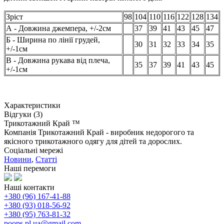
Зріст
98
104
110
116
122
128
134
А - Довжина джемпера, +/-2см
37
39
41
43
45
47
Б - Ширина по лінії грудей,
30
31
32
33
34
35
+/-1см
В - Довжина рукава від плеча,
35
37
39
41
43
45
+/-1см
Характеристики
Відгуки (3)
Трикотажний Край ™
Компанія Трикотажний Край - виробник недорогого та
якісного трикотажного одягу для дітей та дорослих.
Соціальні мережі
Новини
,
Статті
Наші перемоги
Наші контакти
+380 (96) 167-41-88
+380 (93) 018-56-92
+380 (95) 763-81-32
poops.pl.ua@gmail.com