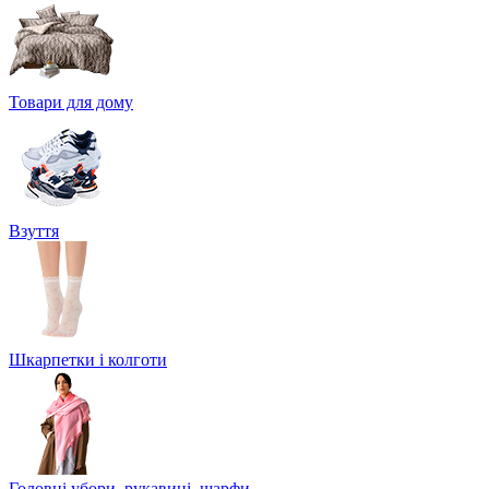
Товари для дому
Взуття
Шкарпетки і колготи
Головні убори, рукавиці, шарфи