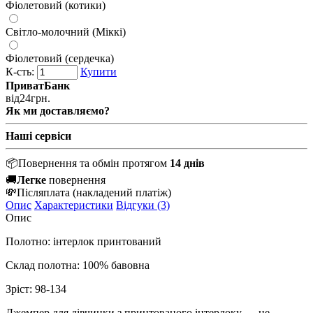
Фіолетовий (котики)
Світло-молочний (Міккі)
Фіолетовий (сердечка)
К-сть:
Купити
ПриватБанк
від
24
грн.
Як ми доставляємо?
Наші сервіси
📦
Повернення та обмін протягом
14 днів
🚚
Легке
повернення
💸
Післяплата
(накладений платіж)
Опис
Характеристики
Відгуки (3)
Опис
Полотно: інтерлок принтований
Склад полотна: 100% бавовна
Зріст: 98-134
Джемпер для дівчинки з принтованого інтерлоку — це