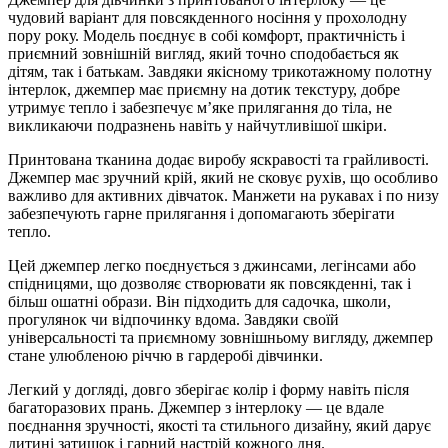
чудовий варіант для повсякденного носіння у прохолодну
пору року. Модель поєднує в собі комфорт, практичність і
приємний зовнішній вигляд, який точно сподобається як
дітям, так і батькам. Завдяки якісному трикотажному полотну
інтерлок, джемпер має приємну на дотик текстуру, добре
утримує тепло і забезпечує м’яке прилягання до тіла, не
викликаючи подразнень навіть у найчутливішої шкіри.
Принтована тканина додає виробу яскравості та грайливості.
Джемпер має зручний крій, який не сковує рухів, що особливо
важливо для активних дівчаток. Манжети на рукавах і по низу
забезпечують гарне прилягання і допомагають зберігати
тепло.
Цей джемпер легко поєднується з джинсами, легінсами або
спідницями, що дозволяє створювати як повсякденні, так і
більш ошатні образи. Він підходить для садочка, школи,
прогулянок чи відпочинку вдома. Завдяки своїй
універсальності та приємному зовнішньому вигляду, джемпер
стане улюбленою річчю в гардеробі дівчинки.
Легкий у догляді, довго зберігає колір і форму навіть після
багаторазових прань. Джемпер з інтерлоку — це вдале
поєднання зручності, якості та стильного дизайну, який дарує
дитині затишок і гарний настрій кожного дня.