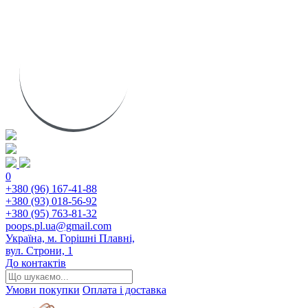
0
+380 (96) 167-41-88
+380 (93) 018-56-92
+380 (95) 763-81-32
poops.pl.ua@gmail.com
Україна, м. Горішні Плавні,
вул. Строни, 1
До контактів
Умови покупки
Оплата і доставка