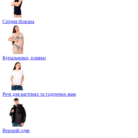
Спідня білизна
Купальники, плавки
Речі для вагітних та годуючих мам
Верхній одяг