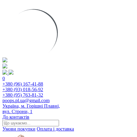
0
+380 (96) 167-41-88
+380 (93) 018-56-92
+380 (95) 763-81-32
poops.pl.ua@gmail.com
Україна, м. Горішні Плавні,
вул. Строни, 1
До контактів
Умови покупки
Оплата і доставка