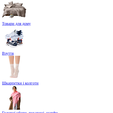
Товари для дому
Взуття
Шкарпетки і колготи
Головні убори, рукавиці, шарфи