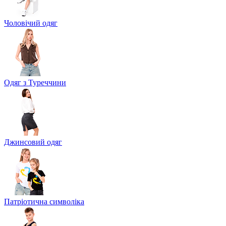
Чоловічий одяг
Одяг з Туреччини
Джинсовий одяг
Патріотична символіка