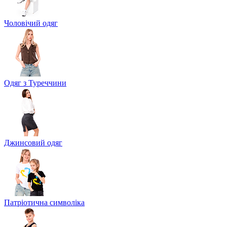
Чоловічий одяг
Одяг з Туреччини
Джинсовий одяг
Патріотична символіка