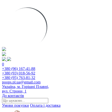
0
+380 (96) 167-41-88
+380 (93) 018-56-92
+380 (95) 763-81-32
poops.pl.ua@gmail.com
Україна, м. Горішні Плавні,
вул. Строни, 1
До контактів
Умови покупки
Оплата і доставка