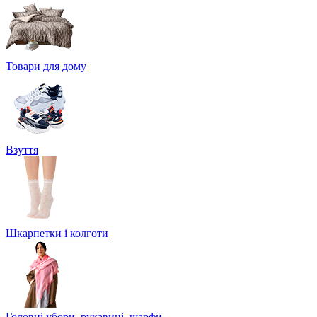
Товари для дому
Взуття
Шкарпетки і колготи
Головні убори, рукавиці, шарфи