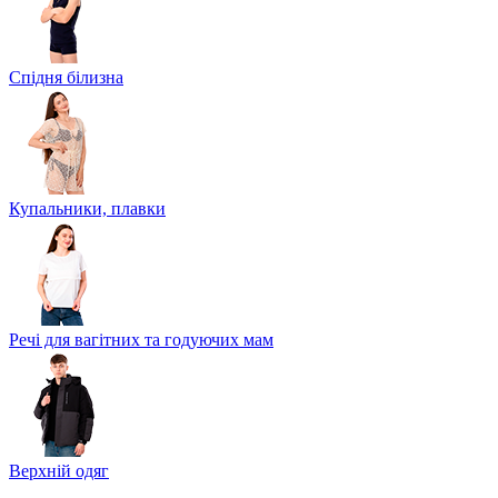
Спідня білизна
Купальники, плавки
Речі для вагітних та годуючих мам
Верхній одяг