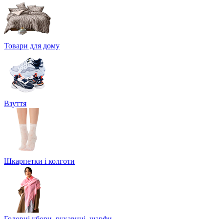
Товари для дому
Взуття
Шкарпетки і колготи
Головні убори, рукавиці, шарфи