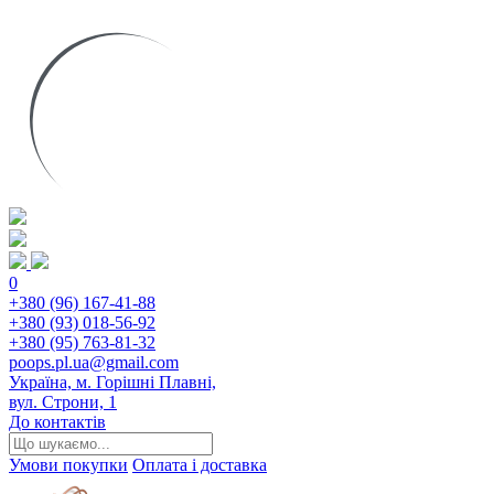
0
+380 (96) 167-41-88
+380 (93) 018-56-92
+380 (95) 763-81-32
poops.pl.ua@gmail.com
Україна, м. Горішні Плавні,
вул. Строни, 1
До контактів
Умови покупки
Оплата і доставка