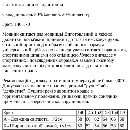
Полотно: двонитка однотонна
Склад полотна: 80% бавовна, 20% поліестер
Зріст: 140-170
Модний світшот для модниць! Виготовлений із якісної
двонитки, він м'який, приємний до тіла та не сковує рухів.
Стильний принт додає образу особливого шарму, а
універсальний крій дозволяє поєднувати світшот із джинсами,
спортивними штанами або спідницею.Чудово виглядає у
спортивних і повсякденних образах.А завдяки якісному
матеріалу світшот зберігає яскравий вигляд навіть після
численних прань.
Рекомендації з догляду: прати при температурі не більше 30°C.
Допускається машинне прання в режимі "ручне" або
"делікатне". Сушити речі з двонитки краще в
горизонтальному положенні, уникаючи прямих сонячних
променів, для збереження кольору полотна.
Зріст
140
146
152
158
164
170
А - Довжина світшота, +/-2см
58
60
62
64
66
68
Б - Ширина по лінії грудей, +/-1см
50
52
54
56
58
60