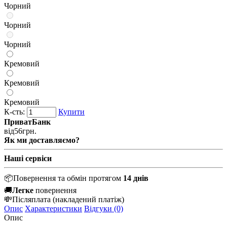
Чорний
Чорний
Чорний
Кремовий
Кремовий
Кремовий
К-сть:
Купити
ПриватБанк
від
56
грн.
Як ми доставляємо?
Наші сервіси
📦
Повернення та обмін протягом
14 днів
🚚
Легке
повернення
💸
Післяплата
(накладений платіж)
Опис
Характеристики
Відгуки (0)
Опис