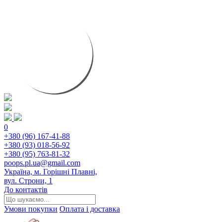
0
+380 (96) 167-41-88
+380 (93) 018-56-92
+380 (95) 763-81-32
poops.pl.ua@gmail.com
Україна, м. Горішні Плавні,
вул. Строни, 1
До контактів
Умови покупки
Оплата і доставка