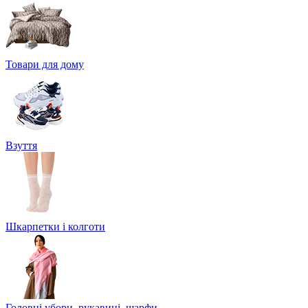
Товари для дому
Взуття
Шкарпетки і колготи
Головні убори, рукавиці, шарфи