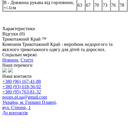
В - Довжина рукава від горловини,
63
67
70
73
76
78
+/-1см
Характеристики
Відгуки (0)
Трикотажний Край ™
Компанія Трикотажний Край - виробник недорогого та
якісного трикотажного одягу для дітей та дорослих.
Соціальні мережі
Новини
,
Статті
Наші перемоги
Наші контакти
+380 (96) 167-41-88
+380 (93) 018-56-92
+380 (95) 763-81-32
poops.pl.ua@gmail.com
Україна, м. Горішні Плавні,
вул. Строни, 1
До контактів