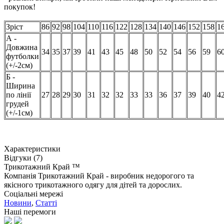
покупок!
Зріст
86
92
98
104
110
116
122
128
134
140
146
152
158
1
А -
Довжина
34
35
37
39
41
43
45
48
50
52
54
56
59
6
футболки
(+/-2см)
Б -
Ширина
по лінії
27
28
29
30
31
32
32
33
33
36
37
39
40
4
грудей
(+/-1см)
Характеристики
Відгуки (7)
Трикотажний Край ™
Компанія Трикотажний Край - виробник недорогого та
якісного трикотажного одягу для дітей та дорослих.
Соціальні мережі
Новини
,
Статті
Наші перемоги