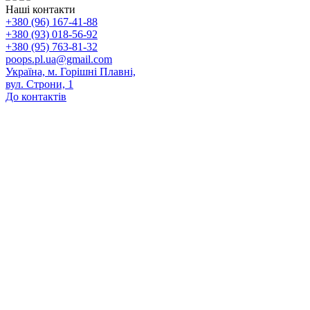
Наші контакти
+380 (96) 167-41-88
+380 (93) 018-56-92
+380 (95) 763-81-32
poops.pl.ua@gmail.com
Україна, м. Горішні Плавні,
вул. Строни, 1
До контактів