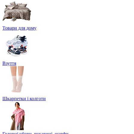
Товари для дому
Взуття
Шкарпетки і колготи
Головні убори, рукавиці, шарфи