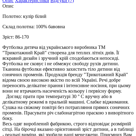
Опис
Характеристики
Відгуки (7)
Опис
Полотно: кулір білий
Склад полотна: 100% бавовна
Зріст:
86-170
Футболка дитяча від українського виробника ТМ
"Трикотажний Край" створена для теплих літніх днів. Її
яскравий дизайн і зручний крій сподобаються непосиді.
Футболка не сковує і не обмежує свободу рухів дитини.
Тканина футболки ефективно захистить тіло дитини від
сонячних променів. Продукція бренду "Трикотажний Край"
відома своєю високою якістю по всій Україні. Речі добре
переносять делікатне прання і інтенсивне носіння, при цьому
вони не втрачають насиченість кольору і первісну форму.
Догляд: прати при температурі 30 ° С вручну або в
делікатному режимі в пральній машині. Слабке віджимання.
Сушка на свіжому повітрі без потрапляння прямих сонячних
променів. Прасувати річ слабонагрітою праскою з виворітного
боку.
Весь одяг вироблений фабрикою, строго відповідає розмірній
сітці. На бірочці вказано орієнтовний зріст дитини, а в таблиці
- реальні виміри, які зробили наші менеджери. Приємних Вам