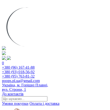
0
+380 (96) 167-41-88
+380 (93) 018-56-92
+380 (95) 763-81-32
poops.pl.ua@gmail.com
Україна, м. Горішні Плавні,
вул. Строни, 1
До контактів
Умови покупки
Оплата і доставка