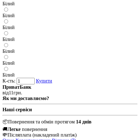
Білий
Білий
Білий
Білий
Білий
Білий
Білий
К-сть:
Купити
ПриватБанк
від
11
грн.
Як ми доставляємо?
Наші сервіси
📦
Повернення та обмін протягом
14 днів
🚚
Легке
повернення
💸
Післяплата
(накладений платіж)