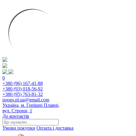
0
+380 (96) 167-41-88
+380 (93) 018-56-92
+380 (95) 763-81-32
poops.pl.ua@gmail.com
Україна, м. Горішні Плавні,
вул. Строни, 1
До контактів
Умови покупки
Оплата і доставка