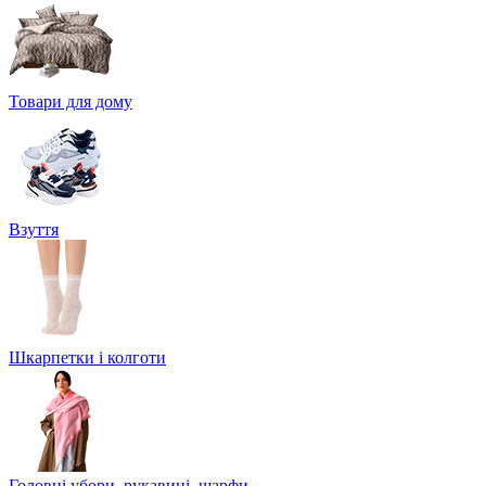
Товари для дому
Взуття
Шкарпетки і колготи
Головні убори, рукавиці, шарфи