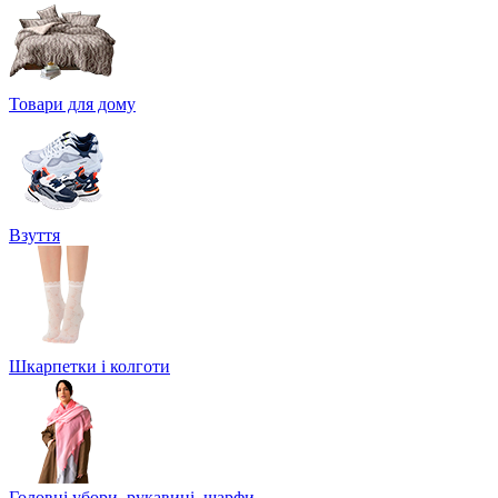
Товари для дому
Взуття
Шкарпетки і колготи
Головні убори, рукавиці, шарфи