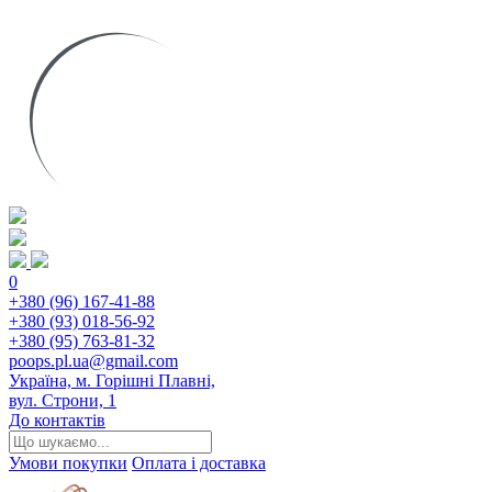
0
+380 (96) 167-41-88
+380 (93) 018-56-92
+380 (95) 763-81-32
poops.pl.ua@gmail.com
Україна, м. Горішні Плавні,
вул. Строни, 1
До контактів
Умови покупки
Оплата і доставка