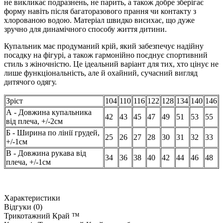
не викликає подразнень, не парить, а також добре зберігає
форму навіть після багаторазового прання чи контакту з
хлорованою водою. Матеріал швидко висихає, що дуже
зручно для динамічного способу життя дитини.
Купальник має продуманий крій, який забезпечує надійну
посадку на фігурі, а також гармонійно поєднує спортивний
стиль з жіночністю. Це ідеальний варіант для тих, хто цінує не
лише функціональність, але й охайний, сучасний вигляд
дитячого одягу.
Зріст
104
110
116
122
128
134
140
146
А - Довжина купальника
42
43
45
47
49
51
53
55
від плеча, +/-2см
Б - Ширина по лінії грудей,
25
26
27
28
30
31
32
33
+/-1см
В - Довжина рукава від
34
36
38
40
42
44
46
48
плеча, +/-1см
Характеристики
Відгуки (0)
Трикотажний Край ™