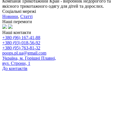
Компанія Трикотажний Край - виробник недорогого та
якісного трикотажного одягу для дітей та дорослих.
Соціальні мережі
Новини
,
Статті
Наші перемоги
Наші контакти
+380 (96) 167-41-88
+380 (93) 018-56-92
+380 (95) 763-81-32
poops.pl.ua@gmail.com
Україна, м. Горішні Плавні,
вул. Строни, 1
До контактів