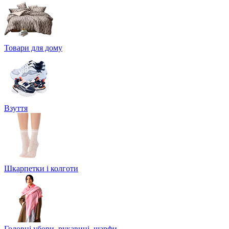
Товари для дому
Взуття
Шкарпетки і колготи
Головні убори, рукавиці, шарфи