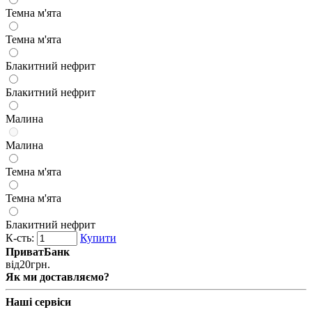
Темна м'ята
Темна м'ята
Блакитний нефрит
Блакитний нефрит
Малина
Малина
Темна м'ята
Темна м'ята
Блакитний нефрит
К-сть:
Купити
ПриватБанк
від
20
грн.
Як ми доставляємо?
Наші сервіси