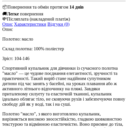
📦
Повернення та обмін протягом
14 днів
🚚
Легке
повернення
💸
Післяплата
(накладений платіж)
Опис
Характеристики
Відгуки (0)
Опис
Полотно: масло
Склад полотна: 100% поліестер
Зріст: 104-146
Спортивний купальник для дівчинки із сучасного полотна
"масло" — це чудове поєднання елегантності, зручності та
практичності. Такий виріб стане надійним супутником
дитини під час занять у басейні, на уроках плавання або ж
активного літнього відпочинку на пляжі. Завдяки
приталеному силуету та еластичній тканині, купальник
ідеально облягає тіло, не сковуючи рухів і забезпечуючи повну
свободу дій як у воді, так і на суші.
Полотно "масло", з якого виготовлено купальник,
вирізняється високою зносостійкістю, гладкою шовковистою
текстурою та відмінною еластичністю. Воно приємне до тіла,