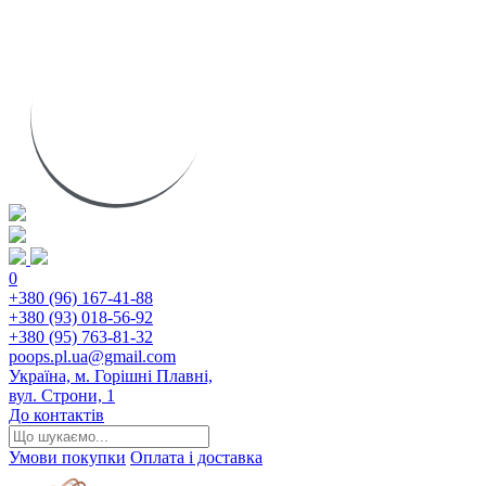
0
+380 (96) 167-41-88
+380 (93) 018-56-92
+380 (95) 763-81-32
poops.pl.ua@gmail.com
Україна, м. Горішні Плавні,
вул. Строни, 1
До контактів
Умови покупки
Оплата і доставка