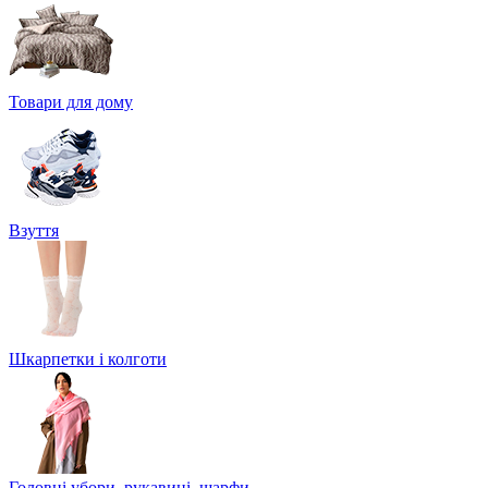
Товари для дому
Взуття
Шкарпетки і колготи
Головні убори, рукавиці, шарфи