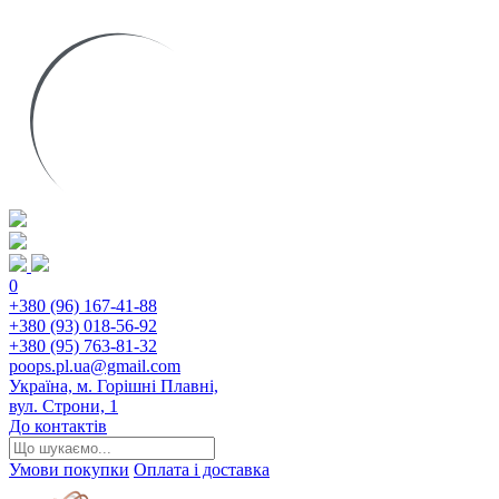
0
+380 (96) 167-41-88
+380 (93) 018-56-92
+380 (95) 763-81-32
poops.pl.ua@gmail.com
Україна, м. Горішні Плавні,
вул. Строни, 1
До контактів
Умови покупки
Оплата і доставка