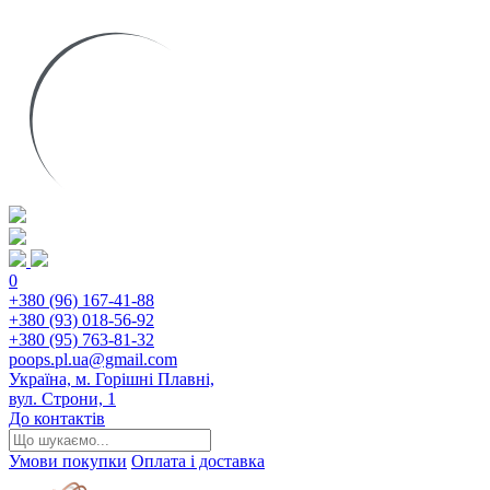
0
+380 (96) 167-41-88
+380 (93) 018-56-92
+380 (95) 763-81-32
poops.pl.ua@gmail.com
Україна, м. Горішні Плавні,
вул. Строни, 1
До контактів
Умови покупки
Оплата і доставка