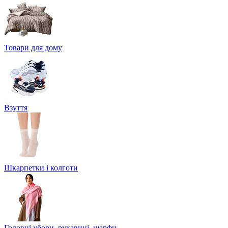
Товари для дому
Взуття
Шкарпетки і колготи
Головні убори, рукавиці, шарфи