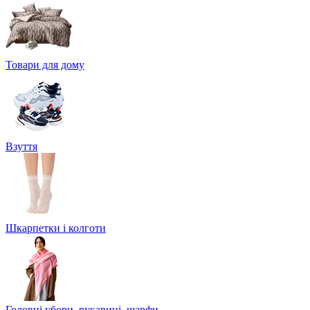
Товари для дому
Взуття
Шкарпетки і колготи
Головні убори, рукавиці, шарфи