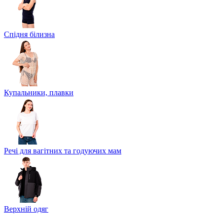
Спідня білизна
Купальники, плавки
Речі для вагітних та годуючих мам
Верхній одяг