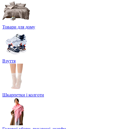
Товари для дому
Взуття
Шкарпетки і колготи
Головні убори, рукавиці, шарфи