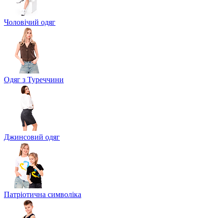
Чоловічий одяг
Одяг з Туреччини
Джинсовий одяг
Патріотична символіка