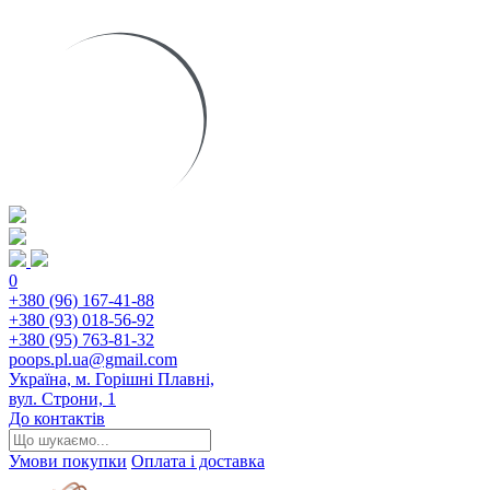
0
+380 (96) 167-41-88
+380 (93) 018-56-92
+380 (95) 763-81-32
poops.pl.ua@gmail.com
Україна, м. Горішні Плавні,
вул. Строни, 1
До контактів
Умови покупки
Оплата і доставка