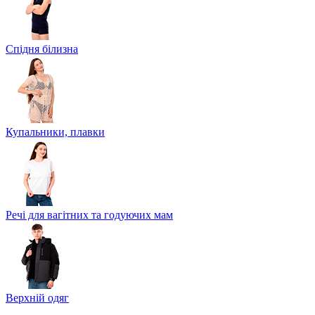
Спідня білизна
Купальники, плавки
Речі для вагітних та годуючих мам
Верхній одяг