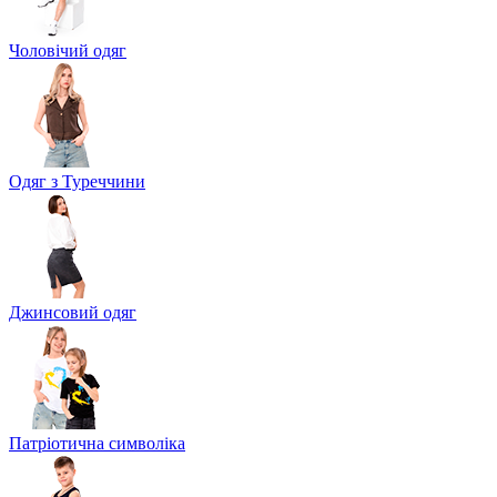
Чоловічий одяг
Одяг з Туреччини
Джинсовий одяг
Патріотична символіка