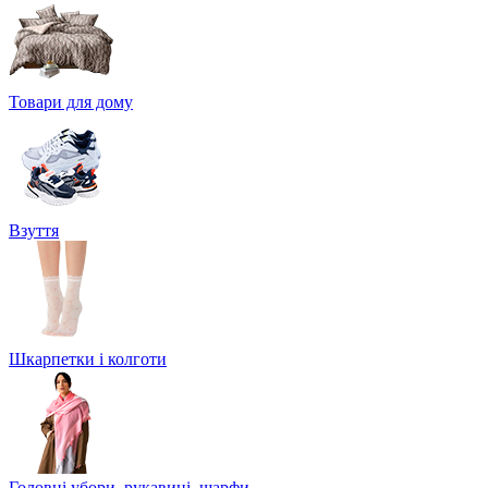
Товари для дому
Взуття
Шкарпетки і колготи
Головні убори, рукавиці, шарфи