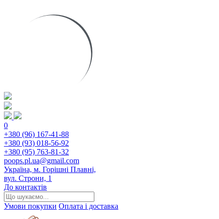
0
+380 (96) 167-41-88
+380 (93) 018-56-92
+380 (95) 763-81-32
poops.pl.ua@gmail.com
Україна, м. Горішні Плавні,
вул. Строни, 1
До контактів
Умови покупки
Оплата і доставка