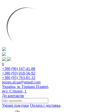
0
+380 (96) 167-41-88
+380 (93) 018-56-92
+380 (95) 763-81-32
poops.pl.ua@gmail.com
Україна, м. Горішні Плавні,
вул. Строни, 1
До контактів
Умови покупки
Оплата і доставка