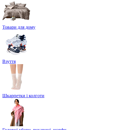
Товари для дому
Взуття
Шкарпетки і колготи
Головні убори, рукавиці, шарфи